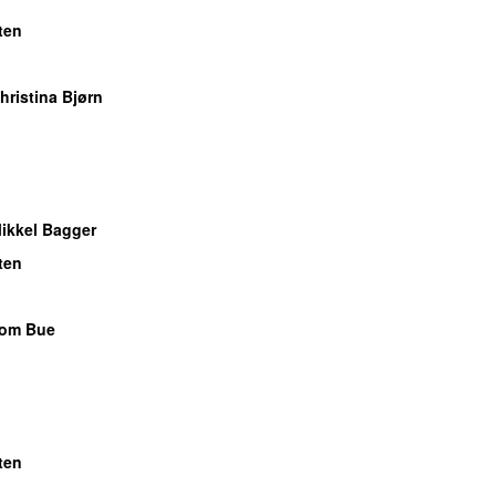
ten
hristina Bjørn
ikkel Bagger
ten
Tom Bue
ten