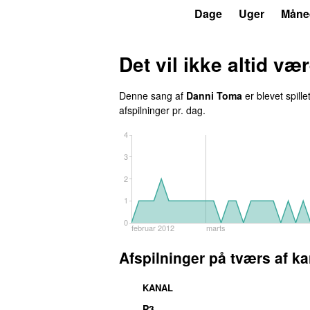
P3
Trends
Dage
Uger
Måne
Det vil ikke altid væ
Denne sang af
Danni Toma
er blevet spille
afspilninger pr. dag.
4
3
2
1
0
februar 2012
marts
Afspilninger på tværs af ka
KANAL
P3