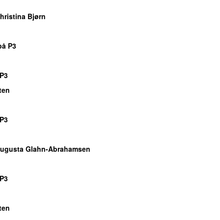
hristina Bjørn
på P3
P3
ten
P3
ugusta Glahn-Abrahamsen
P3
ten