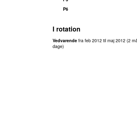
P6
I rotation
Vedvarende
fra
feb 2012
til
maj 2012
(2 m
dage)