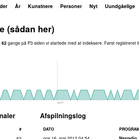
der
År
Kunstnere
Personer
Nyt
Uundgåelige
re (sådan her)
t
62
gange på P3 siden vi startede med at indeksere. Først registreret
april
naler
Afspilningslog
#
DATO
PROGRA
ons 16. maj 2012
04:54
Natradio
62