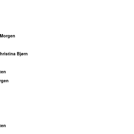
Morgen
hristina Bjørn
ten
rgen
ten