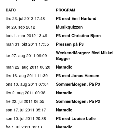
DATO
PROGRAM
tirs 23. jul 2013
17:48
P3 med Emil Nørlund
lør 29. sep 2012
Musikquizzen
tors 1. mar 2012
13:46
P3 med Christina Bjørn
man 31. okt 2011
17:55
Pressen på P3
WeekendMorgen
: Med Mikkel
lør 27. aug 2011
06:09
Bagger
man 22. aug 2011
00:20
Natradio
tirs 16. aug 2011
11:39
P3 med Jonas Hansen
ons 10. aug 2011
07:04
SommerMorgen
: På P3
tirs 2. aug 2011
00:38
Natradio
fre 22. jul 2011
06:55
SommerMorgen
: På P3
søn 17. jul 2011
05:17
Natradio
søn 10. jul 2011
20:38
P3 med Louise Lolle
fre 1. jul 2011
02:13
Natradio