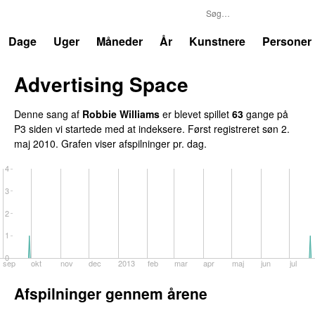
P3
Trends
Dage
Uger
Måneder
År
Kunstnere
Personer
Advertising Space
Denne sang af
Robbie Williams
er blevet spillet
63
gange på
P3 siden vi startede med at indeksere. Først registreret
søn 2.
maj 2010
. Grafen viser afspilninger pr. dag.
4
3
2
1
0
sep
okt
nov
dec
2013
feb
mar
apr
maj
jun
jul
Afspilninger gennem årene