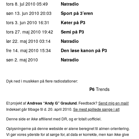
tors 8. jul 2010
05:49
Natradio
søn 13. jun 2010
20:03
Sport på 3’eren
tors 3. jun 2010
16:31
Køter på P3
tors 27. maj 2010
19:42
Semi på P3
lør 22. maj 2010
03:14
Natradio
fre 14. maj 2010
15:34
Den løse kanon på P3
søn 2. maj 2010
Natradio
Dyk ned i musikken på flere radiostationer:
P3
Trends
P4
Trends
P5
Trends
P6
Trends
P7
Trends
Et projekt af
Andreas “Andy G” Graulund
. Feedback?
Send mig en mail!
Indekset går tilbage til d. 20. april 2010.
Se mest spillede sange i alt
Denne side er
ikke
affilieret med DR, og er totalt uofficiel.
Oplysningerne på denne webside er alene beregnet til almen orientering.
Vi gør vores yderste for at sørge for, at data er korrekte, men kan ikke give