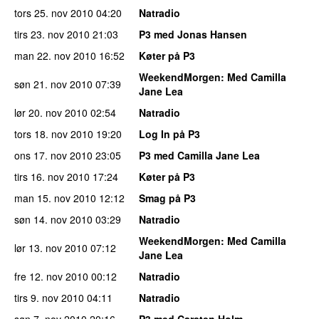
tors 25. nov 2010
04:20
Natradio
tirs 23. nov 2010
21:03
P3 med Jonas Hansen
man 22. nov 2010
16:52
Køter på P3
WeekendMorgen
: Med Camilla
søn 21. nov 2010
07:39
Jane Lea
lør 20. nov 2010
02:54
Natradio
tors 18. nov 2010
19:20
Log In på P3
ons 17. nov 2010
23:05
P3 med Camilla Jane Lea
tirs 16. nov 2010
17:24
Køter på P3
man 15. nov 2010
12:12
Smag på P3
søn 14. nov 2010
03:29
Natradio
WeekendMorgen
: Med Camilla
lør 13. nov 2010
07:12
Jane Lea
fre 12. nov 2010
00:12
Natradio
tirs 9. nov 2010
04:11
Natradio
søn 7. nov 2010
20:16
P3 med Carsten Holm