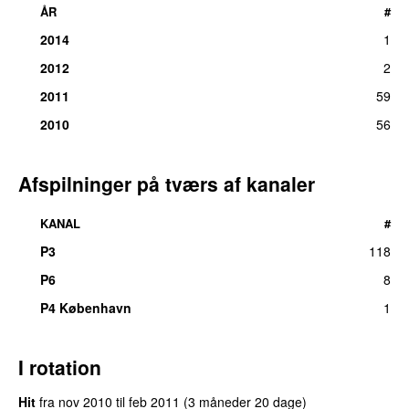
ÅR
#
2014
1
2012
2
2011
59
2010
56
Afspilninger på tværs af kanaler
KANAL
#
P3
118
P6
8
P4 København
1
I rotation
Hit
fra
nov 2010
til
feb 2011
(3 måneder 20 dage)