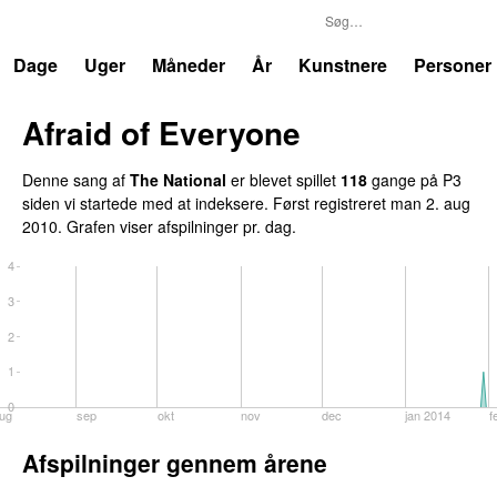
P3
Trends
Dage
Uger
Måneder
År
Kunstnere
Personer
Afraid of Everyone
Denne sang af
The National
er blevet spillet
118
gange på P3
siden vi startede med at indeksere. Først registreret
man 2. aug
2010
. Grafen viser afspilninger pr. dag.
4
3
2
1
0
ug
sep
okt
nov
dec
jan 2014
f
Afspilninger gennem årene