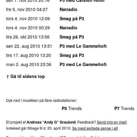
fre 5. nov 2010
04:27
Natradio
tors 4. nov 2010
12:09
Smag på P3
tors 4. nov 2010
00:29
Natradio
tirs 26. okt 2010
13:56
Smag på P3
søn 22. aug 2010
13:51
P3 med Le Gammeltoft
tirs 17. aug 2010
13:20
Smag på P3
man 2. aug 2010
23:36
P3 med Le Gammeltoft
↑ Gå til sidens top
Dyk ned i musikken på flere radiostationer:
P3
Trends
P4
Trends
P5
Trends
P6
Trends
P7
Trends
Et projekt af
Andreas “Andy G” Graulund
. Feedback?
Send mig en mail!
Indekset går tilbage til d. 20. april 2010.
Se mest spillede sange i alt