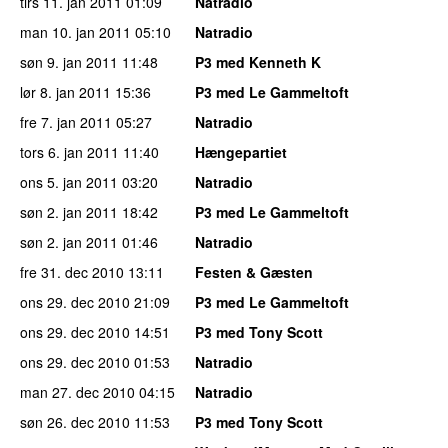
tirs 11. jan 2011
01:09
Natradio
man 10. jan 2011
05:10
Natradio
søn 9. jan 2011
11:48
P3 med Kenneth K
lør 8. jan 2011
15:36
P3 med Le Gammeltoft
fre 7. jan 2011
05:27
Natradio
tors 6. jan 2011
11:40
Hængepartiet
ons 5. jan 2011
03:20
Natradio
søn 2. jan 2011
18:42
P3 med Le Gammeltoft
søn 2. jan 2011
01:46
Natradio
fre 31. dec 2010
13:11
Festen & Gæsten
ons 29. dec 2010
21:09
P3 med Le Gammeltoft
ons 29. dec 2010
14:51
P3 med Tony Scott
ons 29. dec 2010
01:53
Natradio
man 27. dec 2010
04:15
Natradio
søn 26. dec 2010
11:53
P3 med Tony Scott