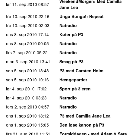
WeekendMorgen
: Med Camilla
lør 11. sep 2010
08:57
Jane Lea
fre 10. sep 2010
22:16
Unga Bunga!
: Repeat
fre 10. sep 2010
02:03
Natradio
ons 8. sep 2010
17:14
Køter på P3
ons 8. sep 2010
00:05
Natradio
tirs 7. sep 2010
05:22
Natradio
man 6. sep 2010
13:41
Smag på P3
søn 5. sep 2010
18:48
P3 med Carsten Holm
søn 5. sep 2010
10:16
Hængepartiet
lør 4. sep 2010
17:02
Sport på 3’eren
lør 4. sep 2010
03:23
Natradio
tors 2. sep 2010
04:57
Natradio
ons 1. sep 2010
18:12
P3 med Camilla Jane Lea
ons 1. sep 2010
15:05
Den løse kanon på P3
tirs 31. aug 2010
11:51
Formiddagen - med Adam & Sara