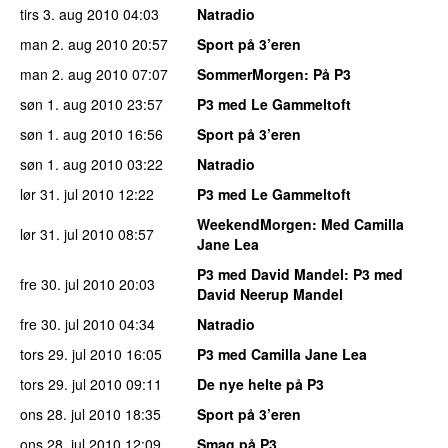
tirs 3. aug 2010
04:03
Natradio
man 2. aug 2010
20:57
Sport på 3’eren
man 2. aug 2010
07:07
SommerMorgen
: På P3
søn 1. aug 2010
23:57
P3 med Le Gammeltoft
søn 1. aug 2010
16:56
Sport på 3’eren
søn 1. aug 2010
03:22
Natradio
lør 31. jul 2010
12:22
P3 med Le Gammeltoft
WeekendMorgen
: Med Camilla
lør 31. jul 2010
08:57
Jane Lea
P3 med David Mandel
: P3 med
fre 30. jul 2010
20:03
David Neerup Mandel
fre 30. jul 2010
04:34
Natradio
tors 29. jul 2010
16:05
P3 med Camilla Jane Lea
tors 29. jul 2010
09:11
De nye helte på P3
ons 28. jul 2010
18:35
Sport på 3’eren
ons 28. jul 2010
12:09
Smag på P3