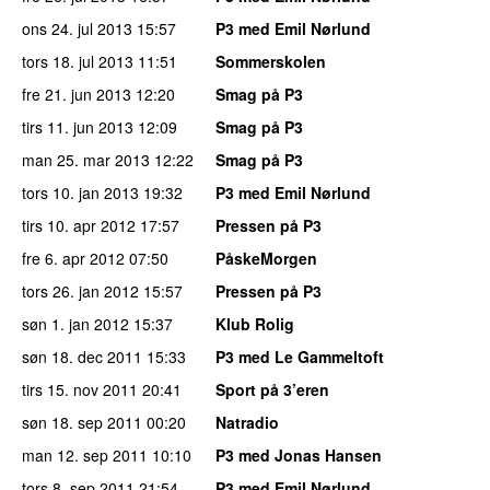
ons 24. jul 2013
15:57
P3 med Emil Nørlund
tors 18. jul 2013
11:51
Sommerskolen
fre 21. jun 2013
12:20
Smag på P3
tirs 11. jun 2013
12:09
Smag på P3
man 25. mar 2013
12:22
Smag på P3
tors 10. jan 2013
19:32
P3 med Emil Nørlund
tirs 10. apr 2012
17:57
Pressen på P3
fre 6. apr 2012
07:50
PåskeMorgen
tors 26. jan 2012
15:57
Pressen på P3
søn 1. jan 2012
15:37
Klub Rolig
søn 18. dec 2011
15:33
P3 med Le Gammeltoft
tirs 15. nov 2011
20:41
Sport på 3’eren
søn 18. sep 2011
00:20
Natradio
man 12. sep 2011
10:10
P3 med Jonas Hansen
tors 8. sep 2011
21:54
P3 med Emil Nørlund