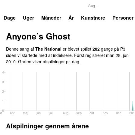
P3
Trends
Dage
Uger
Måneder
År
Kunstnere
Personer
Anyone’s Ghost
Denne sang af
The National
er blevet spillet
282
gange på P3
siden vi startede med at indeksere. Først registreret
man 28. jun
2010
. Grafen viser afspilninger pr. dag.
4
3
2
1
0
ar
apr
maj
jun
jul
aug
sep
okt
nov
dec
201
Afspilninger gennem årene