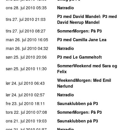
ons 28. jul 2010
05:35
Natradio
P3 med David Mandel
: P3 med
tirs 27. jul 2010
21:03
David Neerup Mandel
tirs 27. jul 2010
08:27
SommerMorgen
: På P3
man 26. jul 2010
16:05
P3 med Camilla Jane Lea
man 26. jul 2010
04:32
Natradio
søn 25. jul 2010
20:06
P3 med Le Gammeltoft
SommerWeekend med Sara og
søn 25. jul 2010
11:30
Felix
WeekendMorgen
: Med Emil
lør 24. jul 2010
06:43
Nørlund
lør 24. jul 2010
02:57
Natradio
fre 23. jul 2010
18:11
Saunaklubben på P3
tors 22. jul 2010
07:08
SommerMorgen
: På P3
ons 21. jul 2010
19:03
Saunaklubben på P3
ons 21. jul 2010
01:57
Natradio