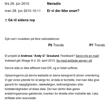
tirs 29. jun 2010
Natradio
man 28. jun 2010
10:11
Er vi der ikke snart?
↑ Gå til sidens top
Dyk ned i musikken på flere radiostationer:
P3
Trends
P4
Trends
P5
Trends
P6
Trends
P7
Trends
Et projekt af
Andreas “Andy G” Graulund
. Feedback?
Send mig en mail!
Indekset går tilbage til d. 20. april 2010.
Se mest spillede sange i alt
Denne side er
ikke
affilieret med DR, og er totalt uofficiel.
Oplysningerne på denne webside er alene beregnet til almen orientering.
Vi gør vores yderste for at sørge for, at data er korrekte, men kan ikke give
garanti for nøjagtigheden, rækkefølgen, betimeligheden eller
fuldstændigheden af disse data. Der kan derfor ikke gøres
erstatningsansvar gældende, hverken for direkte eller indirekte tab, f.eks.
driftstab eller avancetab.