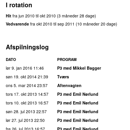
I rotation
Hit
fra
jun 2010
til
okt 2010
(3 måneder 28 dage)
Vedvarende
fra
okt 2010
til
sep 2011
(10 måneder 20 dage)
Afspilningslog
DATO
PROGRAM
lør 9. jan 2016
11:46
P3 med Mikkel Bagger
søn 19. okt 2014
21:39
Tværs
ons 5. mar 2014
23:57
Aftenvagten
tors 17. okt 2013
14:57
P3 med Emil Nørlund
tors 10. okt 2013
16:57
P3 med Emil Nørlund
søn 28. jul 2013
22:57
P3 med Emil Nørlund
lør 27. jul 2013
22:50
P3 med Emil Nørlund
fre 26. jul 2013
16:57
P3 med Emil Nørlund