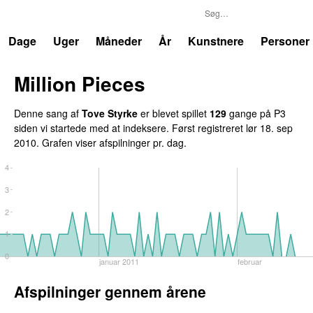
P3
Trends
Dage
Uger
Måneder
År
Kunstnere
Personer
Million Pieces
Denne sang af
Tove Styrke
er blevet spillet
129
gange på P3
siden vi startede med at indeksere. Først registreret
lør 18. sep
2010
. Grafen viser afspilninger pr. dag.
4
3
2
1
0
januar 2011
februar
Afspilninger gennem årene