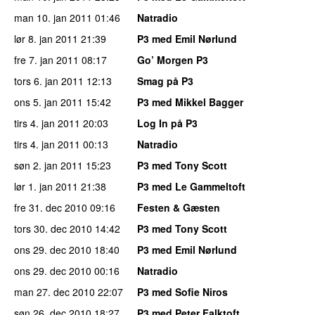
man 10. jan 2011
01:46
Natradio
lør 8. jan 2011
21:39
P3 med Emil Nørlund
fre 7. jan 2011
08:17
Go’ Morgen P3
tors 6. jan 2011
12:13
Smag på P3
ons 5. jan 2011
15:42
P3 med Mikkel Bagger
tirs 4. jan 2011
20:03
Log In på P3
tirs 4. jan 2011
00:13
Natradio
søn 2. jan 2011
15:23
P3 med Tony Scott
lør 1. jan 2011
21:38
P3 med Le Gammeltoft
fre 31. dec 2010
09:16
Festen & Gæsten
tors 30. dec 2010
14:42
P3 med Tony Scott
ons 29. dec 2010
18:40
P3 med Emil Nørlund
ons 29. dec 2010
00:16
Natradio
man 27. dec 2010
22:07
P3 med Sofie Niros
søn 26. dec 2010
18:27
P3 med Peter Falktoft