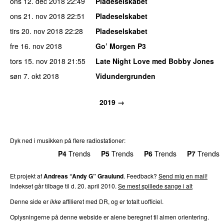
ons 12. dec 2018
22:49
Pladeselskabet
ons 21. nov 2018
22:51
Pladeselskabet
tirs 20. nov 2018
22:28
Pladeselskabet
fre 16. nov 2018
Go’ Morgen P3
tors 15. nov 2018
21:55
Late Night Love med Bobby Jones
søn 7. okt 2018
Vidundergrunden
2019 →
Dyk ned i musikken på flere radiostationer:
P3
Trends
P4
Trends
P5
Trends
P6
Trends
P7
Trends
Et projekt af
Andreas “Andy G” Graulund
. Feedback?
Send mig en mail!
Indekset går tilbage til d. 20. april 2010.
Se mest spillede sange i alt
Denne side er
ikke
affilieret med DR, og er totalt uofficiel.
Oplysningerne på denne webside er alene beregnet til almen orientering.