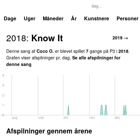
P3
Trends
Dage
Uger
Måneder
År
Kunstnere
Personer
2018:
Know It
2019 →
Denne sang af
Coco O.
er blevet spillet
7
gange på P3 i
2018
.
Grafen viser afspilninger pr. dag.
Se alle afspilninger for
denne sang
4
3
2
1
0
aug
sep
okt
nov
dec
Afspilninger gennem årene