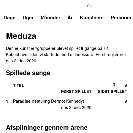
P4
Trends
Dage
Uger
Måneder
År
Kunstnere
Personer
Meduza
Denne kunstner/gruppe er blevet spillet
9
gange på P4
København siden vi startede med at indeksere. Først registreret
ons 2. dec 2020
.
Spillede sange
R
TITEL
#
FØRST SPILLET
SIDST SPILLET
1.
Paradise
(
featuring
Dermot Kennedy
)
9
ons 2. dec 2020
Afspilninger gennem årene