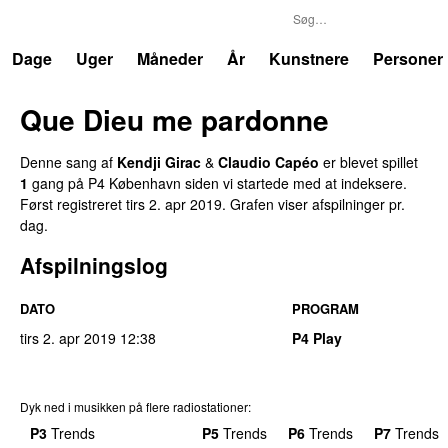
P4
Trends
Dage
Uger
Måneder
År
Kunstnere
Personer
Que Dieu me pardonne
Denne sang af
Kendji Girac
&
Claudio Capéo
er blevet spillet
1
gang på P4 København siden vi startede med at indeksere.
Først registreret
tirs 2. apr 2019
. Grafen viser afspilninger pr.
dag.
Afspilningslog
DATO
PROGRAM
tirs 2. apr 2019
12:38
P4 Play
Dyk ned i musikken på flere radiostationer:
P3
Trends
P4
Trends
P5
Trends
P6
Trends
P7
Trends