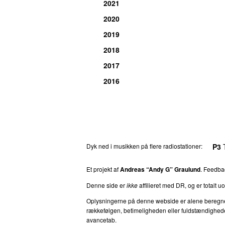
2021
2020
2019
2018
2017
2016
Dyk ned i musikken på flere radiostationer:
P3
T
Et projekt af
Andreas “Andy G” Graulund
. Feedb
Denne side er
ikke
affilieret med DR, og er totalt uof
Oplysningerne på denne webside er alene beregnet ti
rækkefølgen, betimeligheden eller fuldstændigheden 
avancetab.