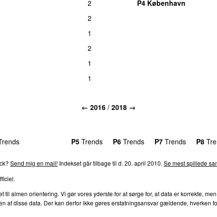
2
P4 København
2
1
2
1
1
← 2016
/
2018 →
rends
P4
Trends
P5
Trends
P6
Trends
P7
Trends
P8
Tre
ack?
Send mig en mail!
Indekset går tilbage til d. 20. april 2010.
Se mest spillede san
ficiel.
l almen orientering. Vi gør vores yderste for at sørge for, at data er korrekte, men
af disse data. Der kan derfor ikke gøres erstatningsansvar gældende, hverken for dire