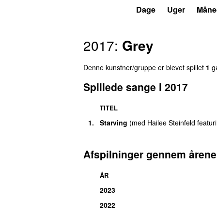
P4
Trends
Dage
Uger
Måne
2017:
Grey
Denne kunstner/gruppe er blevet spillet
1
ga
Spillede sange i 2017
TITEL
1.
Starving
(
med
Hailee Steinfeld
featur
Afspilninger gennem årene
ÅR
2023
2022