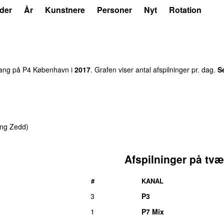
der
År
Kunstnere
Personer
Nyt
Rotation
ng på P4 København i
2017
. Grafen viser antal afspilninger pr. dag.
S
ing
Zedd
)
Afspilninger på tvæ
#
KANAL
3
P3
1
P7 Mix