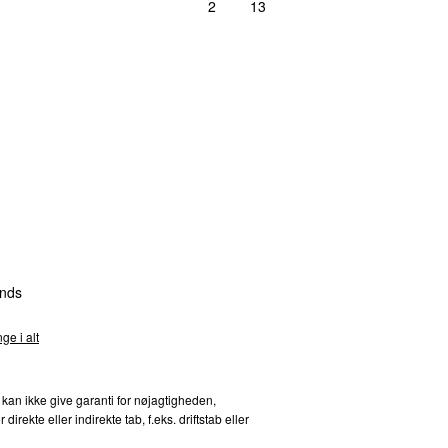
2
13
nds
ge i alt
 kan ikke give garanti for nøjagtigheden,
kte eller indirekte tab, f.eks. driftstab eller