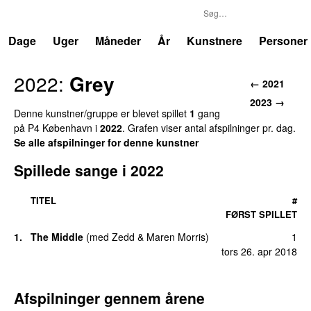
P4
Trends
Dage
Uger
Måneder
År
Kunstnere
Personer
2022:
Grey
← 2021
2023 →
Denne kunstner/gruppe er blevet spillet
1
gang
på P4 København i
2022
. Grafen viser antal afspilninger pr. dag.
Se alle afspilninger for denne kunstner
Spillede sange i 2022
TITEL
#
FØRST SPILLET
1.
The Middle
(
med
Zedd
&
Maren Morris
)
1
tors 26. apr 2018
Afspilninger gennem årene