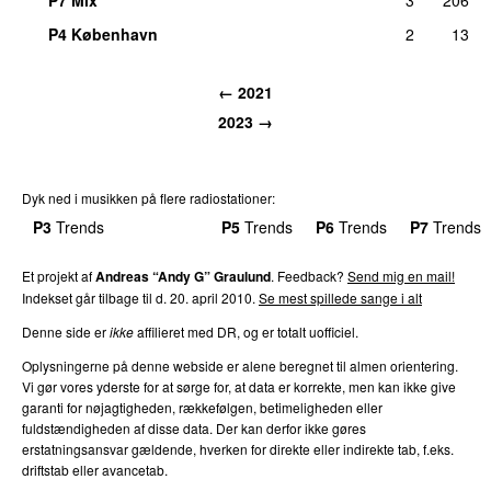
P4 København
2
13
← 2021
2023 →
Dyk ned i musikken på flere radiostationer:
P3
Trends
P4
Trends
P5
Trends
P6
Trends
P7
Trends
Et projekt af
Andreas “Andy G” Graulund
. Feedback?
Send mig en mail!
Indekset går tilbage til d. 20. april 2010.
Se mest spillede sange i alt
Denne side er
ikke
affilieret med DR, og er totalt uofficiel.
Oplysningerne på denne webside er alene beregnet til almen orientering.
Vi gør vores yderste for at sørge for, at data er korrekte, men kan ikke give
garanti for nøjagtigheden, rækkefølgen, betimeligheden eller
fuldstændigheden af disse data. Der kan derfor ikke gøres
erstatningsansvar gældende, hverken for direkte eller indirekte tab, f.eks.
driftstab eller avancetab.