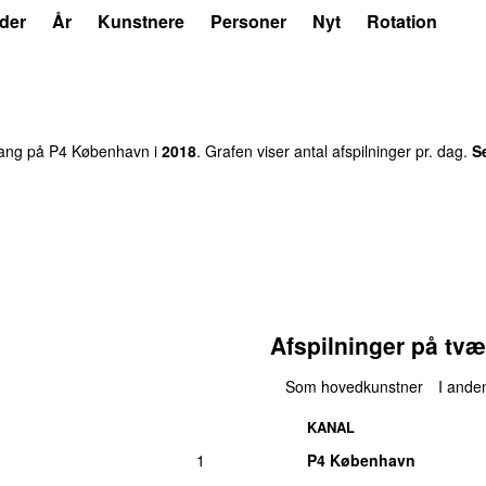
der
År
Kunstnere
Personer
Nyt
Rotation
ng på P4 København i
2018
. Grafen viser antal afspilninger pr. dag.
S
Afspilninger på tvæ
Som hovedkunstner
I anden
KANAL
1
P4 København