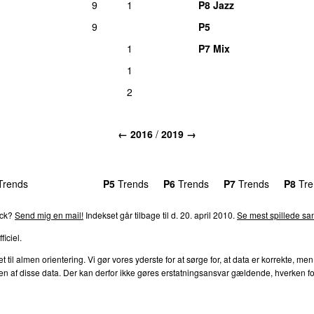
9
1
P8 Jazz
9
P5
1
P7 Mix
1
2
← 2016
/
2019 →
rends
P4
Trends
P5
Trends
P6
Trends
P7
Trends
P8
Tre
ack?
Send mig en mail!
Indekset går tilbage til d. 20. april 2010.
Se mest spillede san
ficiel.
l almen orientering. Vi gør vores yderste for at sørge for, at data er korrekte, men
af disse data. Der kan derfor ikke gøres erstatningsansvar gældende, hverken for dire