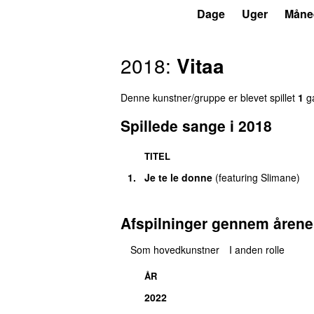
P4
Trends
Dage
Uger
Måne
2018:
Vitaa
Denne kunstner/gruppe er blevet spillet
1
ga
Spillede sange i 2018
TITEL
1.
Je te le donne
(
featuring
Slimane
)
Afspilninger gennem årene
Som hovedkunstner
I anden rolle
ÅR
2022