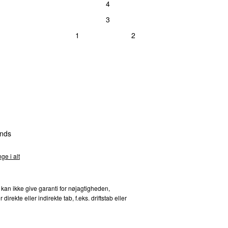
4
3
1
2
nds
ge i alt
 kan ikke give garanti for nøjagtigheden,
kte eller indirekte tab, f.eks. driftstab eller