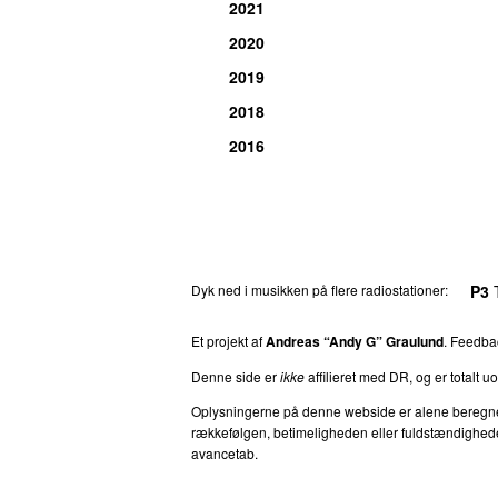
2021
2020
2019
2018
2016
Dyk ned i musikken på flere radiostationer:
P3
T
Et projekt af
Andreas “Andy G” Graulund
. Feedb
Denne side er
ikke
affilieret med DR, og er totalt uof
Oplysningerne på denne webside er alene beregnet ti
rækkefølgen, betimeligheden eller fuldstændigheden 
avancetab.