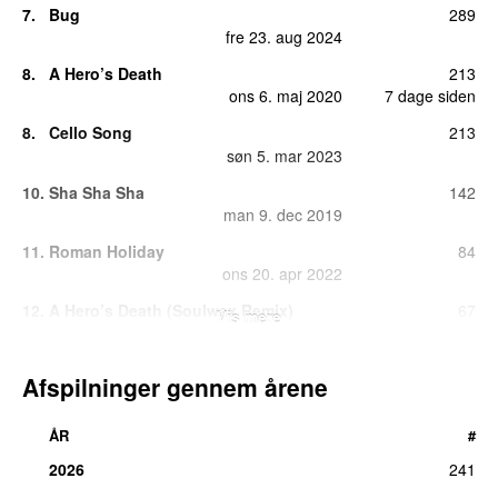
7.
Bug
289
fre 23. aug 2024
8.
A Hero’s Death
213
ons 6. maj 2020
7 dage siden
8.
Cello Song
213
søn 5. mar 2023
10.
Sha Sha Sha
142
man 9. dec 2019
11.
Roman Holiday
84
ons 20. apr 2022
12.
A Hero’s Death (Soulwax Remix)
67
Vis mere
fre 22. jan 2021
i går
13.
Jackie Down the Line
55
Afspilninger gennem årene
ons 12. jan 2022
14.
Living in America
54
ÅR
#
tirs 11. aug 2020
2026
241
15.
Television Screens
39