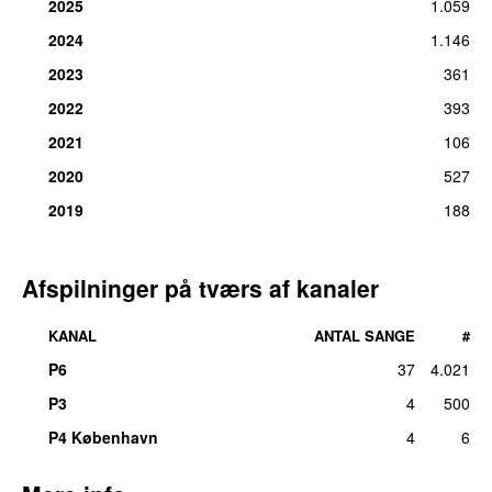
2025
1.059
fre 4. dec 2020
2024
1.146
16.
Liberty Belle
31
ons 26. jun 2019
2023
361
2022
393
17.
Skinty Fia
27
tors 24. mar 2022
2021
106
18.
I Don’t Belong
26
2020
527
ons 10. jun 2020
2019
188
19.
Televised Mind
23
fre 3. jul 2020
Afspilninger på tværs af kanaler
20.
Big
16
fre 19. jul 2019
KANAL
ANTAL SANGE
#
21.
Nabokov
12
fre 22. apr 2022
P6
37
4.021
22.
Black Boys on Mopeds
10
P3
4
500
lør 7. mar 2026
P4 København
4
6
23.
Roy’s Tune
9
ons 12. jun 2019