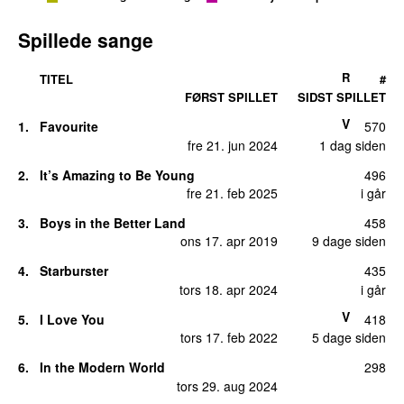
Spillede sange
R
TITEL
#
FØRST SPILLET
SIDST SPILLET
V
1.
Favourite
570
fre 21. jun 2024
1 dag siden
2.
It’s Amazing to Be Young
496
fre 21. feb 2025
i går
3.
Boys in the Better Land
458
ons 17. apr 2019
9 dage siden
4.
Starburster
435
tors 18. apr 2024
i går
V
5.
I Love You
418
tors 17. feb 2022
5 dage siden
6.
In the Modern World
298
tors 29. aug 2024