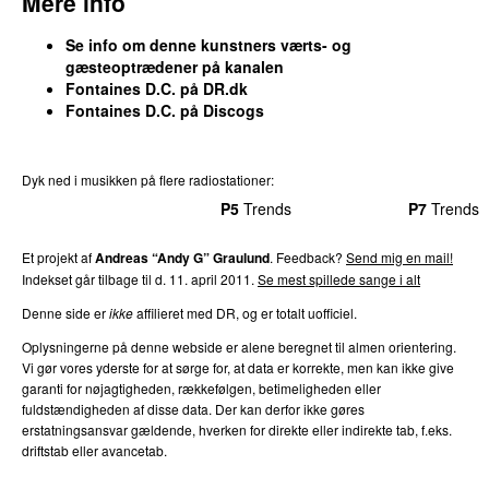
Mere info
24.
Before You I Just Forget
7
Se info om denne kunstners værts- og
ons 23. apr 2025
gæsteoptrædener på kanalen
25.
Too Real
6
Fontaines D.C. på DR.dk
tors 5. mar 2020
Fontaines D.C. på Discogs
26.
Love Is the Main Thing
4
fre 4. sep 2020
Dyk ned i musikken på flere radiostationer:
27.
Here’s the Thing
3
P3
Trends
P4
Trends
P5
Trends
P6
Trends
P7
Trends
ons 7. aug 2024
Et projekt af
Andreas “Andy G” Graulund
. Feedback?
Send mig en mail!
27.
In ár gCroíthe go deo
3
Indekset går tilbage til d. 11. april 2011.
Se mest spillede sange i alt
man 18. jul 2022
Denne side er
ikke
affilieret med DR, og er totalt uofficiel.
29.
A Lucid Dream
2
fre 21. jul 2023
Oplysningerne på denne webside er alene beregnet til almen orientering.
Vi gør vores yderste for at sørge for, at data er korrekte, men kan ikke give
29.
The Couple Across the Way
2
garanti for nøjagtigheden, rækkefølgen, betimeligheden eller
søn 11. maj 2025
fuldstændigheden af disse data. Der kan derfor ikke gøres
erstatningsansvar gældende, hverken for direkte eller indirekte tab, f.eks.
29.
Death Kink
2
driftstab eller avancetab.
ons 11. jun 2025