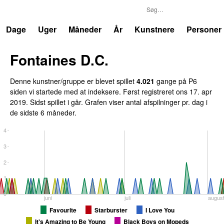
P6
Trends
Dage
Uger
Måneder
År
Kunstnere
Personer
Fontaines D.C.
Denne kunstner/gruppe er blevet spillet
4.021
gange på P6
siden vi startede med at indeksere. Først registreret
ons 17. apr
2019
. Sidst spillet
i går
. Grafen viser antal afspilninger pr. dag i
de sidste 6 måneder.
4
3
2
1
0
juni
juli
augus
Favourite
Starburster
I Love You
It's Amazing to Be Young
Black Boys on Mopeds