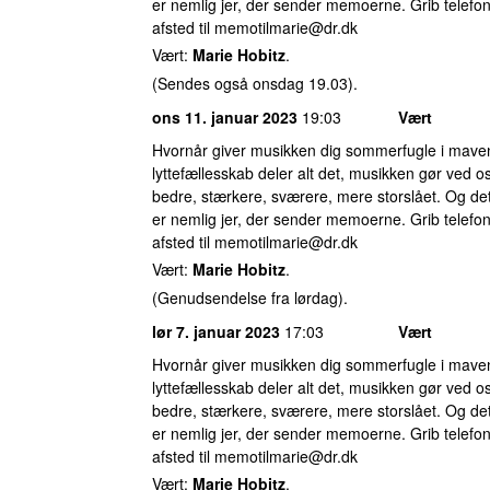
er nemlig jer, der sender memoerne. Grib telefo
afsted til
memotilmarie@dr.dk
Vært:
Marie Hobitz
.
(Sendes også onsdag 19.03).
ons 11. januar 2023
19:03
Vært
Hvornår giver musikken dig sommerfugle i maven
lyttefællesskab deler alt det, musikken gør ved
bedre, stærkere, sværere, mere storslået. Og det
er nemlig jer, der sender memoerne. Grib telefo
afsted til
memotilmarie@dr.dk
Vært:
Marie Hobitz
.
(Genudsendelse fra lørdag).
lør 7. januar 2023
17:03
Vært
Hvornår giver musikken dig sommerfugle i maven
lyttefællesskab deler alt det, musikken gør ved
bedre, stærkere, sværere, mere storslået. Og det
er nemlig jer, der sender memoerne. Grib telefo
afsted til
memotilmarie@dr.dk
Vært:
Marie Hobitz
.