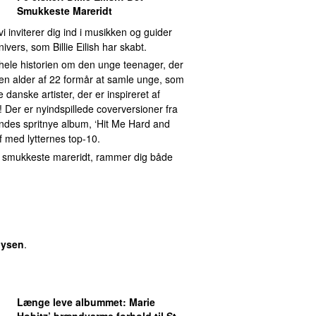
Smukkeste Mareridt
 vi inviterer dig ind i musikken og guider
ers, som Billie Eilish har skabt.
 hele historien om den unge teenager, der
 en alder af 22 formår at samle unge, som
nske artister, der er inspireret af
 Der er nyindspillede coverversioner fra
endes spritnye album, ‘Hit Me Hard and
af med lytternes top-10.
 det smukkeste mareridt, rammer dig både
oysen
.
Længe leve albummet
:
Marie
Hobitz
’ brændvarme forhold til St.