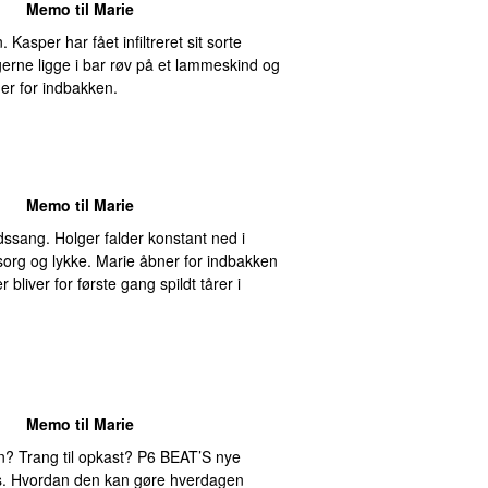
Memo til Marie
 Kasper har fået infiltreret sit sorte
l gerne ligge i bar røv på et lammeskind og
er for indbakken.
Memo til Marie
ssang. Holger falder konstant ned i
s sorg og lykke. Marie åbner for indbakken
r bliver for første gang spildt tårer i
Memo til Marie
? Trang til opkast? P6 BEAT’S nye
 os. Hvordan den kan gøre hverdagen