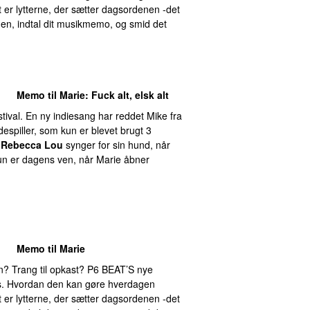
 er lytterne, der sætter dagsordenen -det
nen, indtal dit musikmemo, og smid det
Memo til Marie
: Fuck alt, elsk alt
tival. En ny indiesang har reddet Mike fra
espiller, som kun er blevet brugt 3
.
Rebecca Lou
synger for sin hund, når
hun er dagens ven, når Marie åbner
Memo til Marie
? Trang til opkast? P6 BEAT’S nye
 os. Hvordan den kan gøre hverdagen
 er lytterne, der sætter dagsordenen -det