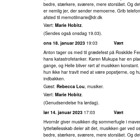
bedre, stærkere, sværere, mere storslået. Og det
er nemlig jer, der sender memoerne. Grib telefo
afsted til
memotilmarie@dr.dk
Vært:
Marie Hobitz
.
(Sendes også onsdag 19.03).
ons 18. januar 2023
19:03
Vært
Anton tager os med til grædefest på Roskilde Fes
hans katastrofetanker. Karen Mukupa har en plad
gange, og Helle bliver rørt af musikken konstant
hun ikke har travlt med at være popstjerne, og 
indbakken.
Gæst:
Rebecca Lou
, musiker.
Vært:
Marie Hobitz
.
(Genudsendelse fra lørdag).
lør 14. januar 2023
17:03
Vært
Hvornår giver musikken dig sommerfugle i maven
lyttefællesskab deler alt det, musikken gør ved
bedre, stærkere, sværere, mere storslået. Og det