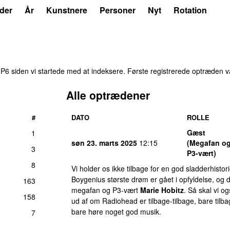
der
År
Kunstnere
Personer
Nyt
Rotation
6 siden vi startede med at indeksere. Første registrerede optræden 
Alle optrædener
#
DATO
ROLLE
Gæst
1
søn 23. marts 2025
12:15
(Megafan o
3
P3-vært)
8
Vi holder os ikke tilbage for en god sladderhistorie
Boygenius største drøm er gået i opfyldelse, og 
163
megafan og P3-vært
Marie Hobitz
. Så skal vi o
158
ud af om Radiohead er tilbage-tilbage, bare tilbag
bare høre noget god musik.
7