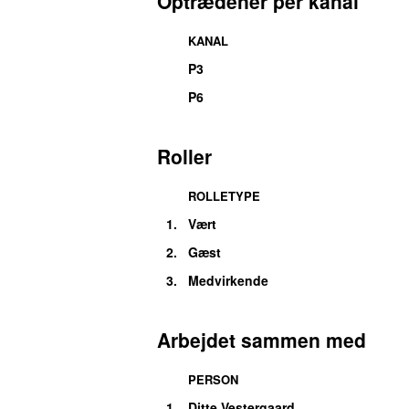
Optrædener per kanal
KANAL
P3
P6
Roller
ROLLETYPE
1.
Vært
2.
Gæst
3.
Medvirkende
Arbejdet sammen med
PERSON
1.
Ditte Vestergaard