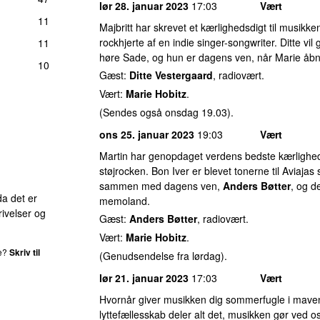
lør 28. januar 2023
17:03
Vært
11
Majbritt har skrevet et kærlighedsdigt til musikken.
rockhjerte af en indie singer-songwriter. Ditte vi
11
høre Sade, og hun er dagens ven, når Marie åbn
10
Gæst:
Ditte Vestergaard
, radiovært.
Vært:
Marie Hobitz
.
(Sendes også onsdag 19.03).
ons 25. januar 2023
19:03
Vært
Martin har genopdaget verdens bedste kærlighed
støjrocken. Bon Iver er blevet tonerne til Aviaja
sammen med dagens ven,
Anders Bøtter
, og de
da det er
memoland.
ivelser og
Gæst:
Anders Bøtter
, radiovært.
Vært:
Marie Hobitz
.
de?
Skriv til
(Genudsendelse fra lørdag).
lør 21. januar 2023
17:03
Vært
Hvornår giver musikken dig sommerfugle i maven
lyttefællesskab deler alt det, musikken gør ved