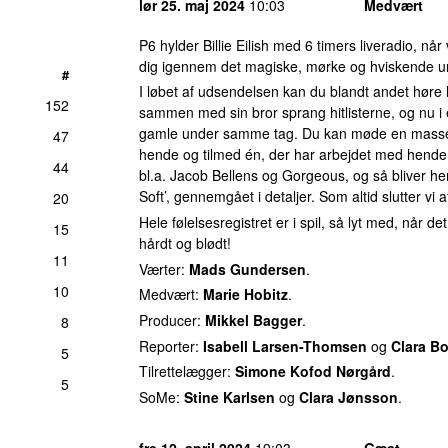
lør 25. maj 2024
10:03
Medvært
P6 hylder Billie Eilish med 6 timers liveradio, når
dig igennem det magiske, mørke og hviskende univ
#
I løbet af udsendelsen kan du blandt andet høre
152
sammen med sin bror sprang hitlisterne, og nu i
gamle under samme tag. Du kan møde en masse da
47
hende og tilmed én, der har arbejdet med hende!
44
bl.a. Jacob Bellens og Gorgeous, og så bliver h
Soft’, gennemgået i detaljer. Som altid slutter vi 
20
Hele følelsesregistret er i spil, så lyt med, når
15
hårdt og blødt!
11
Værter:
Mads Gundersen
.
10
Medvært:
Marie Hobitz
.
Producer:
Mikkel Bagger
.
8
Reporter:
Isabell Larsen-Thomsen
og
Clara B
5
Tilrettelægger:
Simone Kofod Nørgård
.
5
SoMe:
Stine Karlsen
og
Clara Jønsson
.
fre 12. april 2024
19:03
Gæst