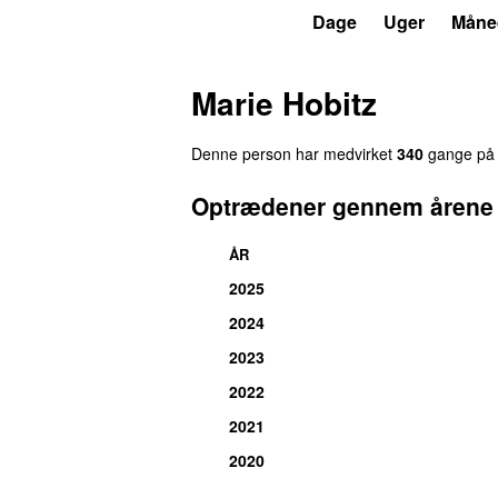
P6
Trends
Dage
Uger
Måne
Marie Hobitz
Denne person har medvirket
340
gange på P
Optrædener gennem årene
ÅR
2025
2024
2023
2022
2021
2020