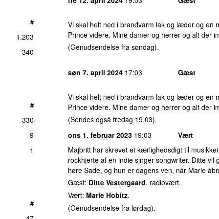
#
Vi skal helt ned i brandvarm lak og læder og en 
Prince videre. Mine damer og herrer og alt der im
1.203
(Genudsendelse fra søndag).
340
søn 7. april 2024
17:03
Gæst
Vi skal helt ned i brandvarm lak og læder og en 
#
Prince videre. Mine damer og herrer og alt der im
(Sendes også fredag 19.03).
330
9
ons 1. februar 2023
19:03
Vært
Majbritt har skrevet et kærlighedsdigt til musikken.
1
rockhjerte af en indie singer-songwriter. Ditte vi
høre Sade, og hun er dagens ven, når Marie åbn
Gæst:
Ditte Vestergaard
, radiovært.
Vært:
Marie Hobitz
.
#
(Genudsendelse fra lørdag).
47