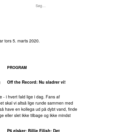
var
tors 5. marts 2020
.
PROGRAM
g
Off the Record
: Nu sladrer vi!
 - i hvert fald lige i dag. Fans af
det skal vi altså lige runde sammen med
gså have en kollega ud på dybt vand, finde
e eller slet ikke tilbage og ikke mindst
P6 elsker
: Billie Eilish: Det