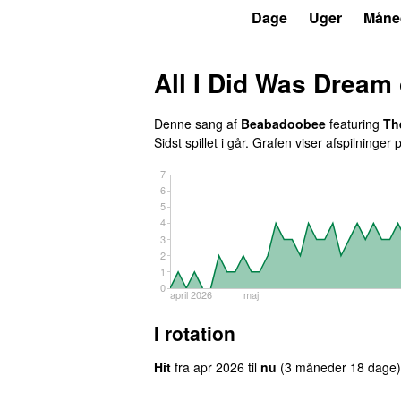
P6
Trends
Dage
Uger
Måne
All I Did Was Dream
Denne sang af
Beabadoobee
featuring
Th
Sidst spillet
i går
. Grafen viser afspilninger p
7
6
5
4
3
2
1
0
april 2026
maj
I rotation
Hit
fra
apr 2026
til
nu
(3 måneder 18 dage)