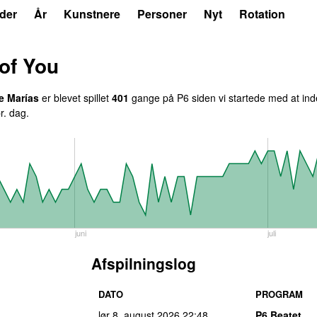
der
År
Kunstnere
Personer
Nyt
Rotation
 of You
e Marías
er blevet spillet
401
gange på P6 siden vi startede med at inde
r. dag.
juni
juli
Afspilningslog
DATO
PROGRAM
lør 8. august 2026
22:48
P6 Beatet