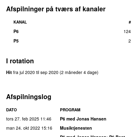
Afspilninger på tværs af kanaler
KANAL
#
P6
124
P5
2
I rotation
Hit
fra
jul 2020
til
sep 2020
(2 måneder 4 dage)
Afspilningslog
DATO
PROGRAM
tors 27. feb 2025
11:46
P6 med Jonas Hansen
man 24. okt 2022
15:16
Musiktjenesten
P6 med Jonas Hansen
: P6 Beat