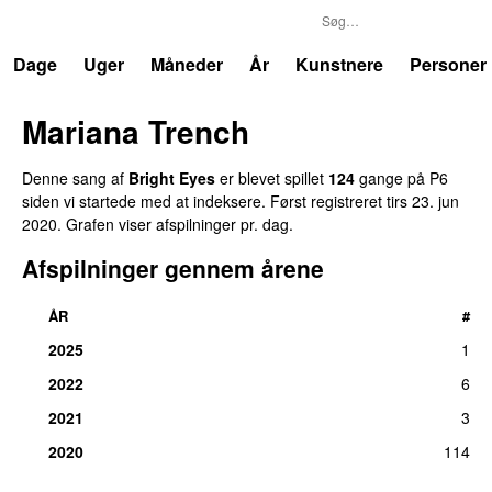
P6
Trends
Dage
Uger
Måneder
År
Kunstnere
Personer
Mariana Trench
Denne sang af
Bright Eyes
er blevet spillet
124
gange på P6
siden vi startede med at indeksere. Først registreret
tirs 23. jun
2020
. Grafen viser afspilninger pr. dag.
Afspilninger gennem årene
ÅR
#
2025
1
2022
6
2021
3
2020
114