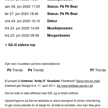
søn 28. jun 2020
17:25
Status
: På P6 Beat
lør 27. jun 2020
18:46
Status
: På P6 Beat
ons 24. jun 2020
16:10
Debut
tirs 23. jun 2020
14:09
Musiktjenesten
tirs 23. jun 2020
08:58
Morgenbeatet
↑ Gå til sidens top
Dyk ned i musikken på flere radiostationer:
P3
Trends
P4
Trends
P5
Trends
P6
Trends
P7
Trends
Et projekt af
Andreas “Andy G” Graulund
. Feedback?
Send mig en mail!
Indekset går tilbage til d. 11. april 2011.
Se mest spillede sange i alt
Denne side er
ikke
affilieret med DR, og er totalt uofficiel.
Oplysningerne på denne webside er alene beregnet til almen orientering.
Vi gør vores yderste for at sørge for, at data er korrekte, men kan ikke give