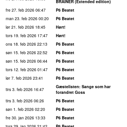
BRAINER (Extended edition)
fre 27. feb 2026
06:47
P6 Beatet
man 23. feb 2026
00:20
P6 Beatet
lør 21. feb 2026
18:45
Hørt!
tors 19. feb 2026
17:47
Hørt!
ons 18. feb 2026
22:13
P6 Beatet
søn 15. feb 2026
22:52
P6 Beatet
søn 15. feb 2026
06:44
P6 Beatet
tors 12. feb 2026
01:47
P6 Beatet
lør 7. feb 2026
23:41
P6 Beatet
Gæstelisten
: Sange som har
tirs 3. feb 2026
16:47
forandret Goss
tirs 3. feb 2026
06:26
P6 Beatet
søn 1. feb 2026
02:20
P6 Beatet
fre 30. jan 2026
13:33
P6 Beatet
tors 29. jan 2026
21:42
P6 Beatet