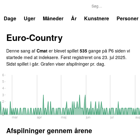
P6
Trends
Dage
Uger
Måneder
År
Kunstnere
Personer
Euro-Country
Denne sang af
Cmat
er blevet spillet
535
gange på P6 siden vi
startede med at indeksere. Først registreret
ons 23. jul 2025
.
Sidst spillet
i går
. Grafen viser afspilninger pr. dag.
6
5
4
3
2
1
0
mar
apr
maj
jun
jul
au
Afspilninger gennem årene