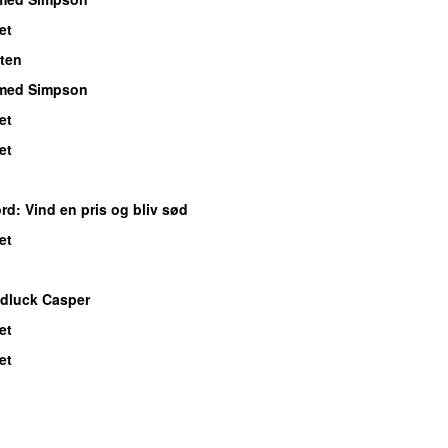
et
ten
med Simpson
et
et
ord
: Vind en pris og bliv sød
et
dluck Casper
et
et
nds