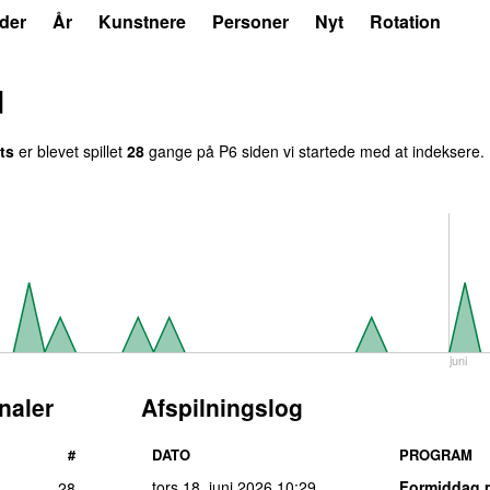
der
År
Kunstnere
Personer
Nyt
Rotation
d
ts
er blevet spillet
28
gange på P6 siden vi startede med at indeksere. 
juni
naler
Afspilningslog
#
DATO
PROGRAM
tors 18. juni 2026
10:29
Formiddag 
28