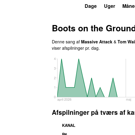
P6
Trends
Dage
Uger
Måne
Boots on the Groun
Denne sang af
Massive Attack
&
Tom Wai
viser afspilninger pr. dag.
4
3
2
1
0
april 2026
maj
Afspilninger på tværs af ka
KANAL
P6