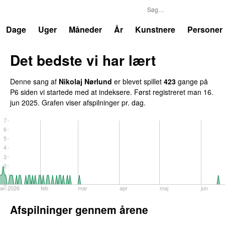
P6
Trends
Dage
Uger
Måneder
År
Kunstnere
Personer
Det bedste vi har lært
Denne sang af
Nikolaj Nørlund
er blevet spillet
423
gange på
P6 siden vi startede med at indeksere. Først registreret
man 16.
jun 2025
. Grafen viser afspilninger pr. dag.
7
6
5
4
3
2
1
0
jan 2026
feb
mar
apr
maj
jun
Afspilninger gennem årene