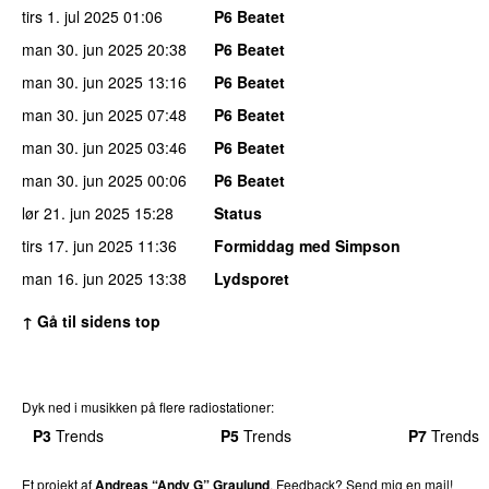
tirs 1. jul 2025
01:06
P6 Beatet
man 30. jun 2025
20:38
P6 Beatet
man 30. jun 2025
13:16
P6 Beatet
man 30. jun 2025
07:48
P6 Beatet
man 30. jun 2025
03:46
P6 Beatet
man 30. jun 2025
00:06
P6 Beatet
lør 21. jun 2025
15:28
Status
tirs 17. jun 2025
11:36
Formiddag med Simpson
man 16. jun 2025
13:38
Lydsporet
↑ Gå til sidens top
Dyk ned i musikken på flere radiostationer:
P3
Trends
P4
Trends
P5
Trends
P6
Trends
P7
Trends
Et projekt af
Andreas “Andy G” Graulund
. Feedback?
Send mig en mail!