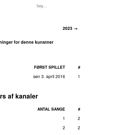
2023 →
lninger for denne kunstner
FØRST SPILLET
#
søn 3. april 2016
1
rs af kanaler
ANTAL SANGE
#
1
2
2
2