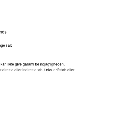
nds
ge i alt
 kan ikke give garanti for nøjagtigheden,
kte eller indirekte tab, f.eks. driftstab eller