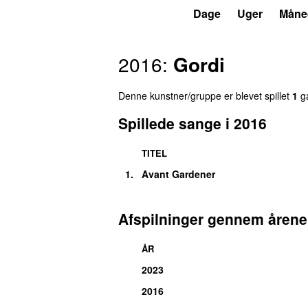
P6
Trends
Dage
Uger
Måne
2016:
Gordi
Denne kunstner/gruppe er blevet spillet
1
ga
Spillede sange i 2016
TITEL
1.
Avant Gardener
Afspilninger gennem årene
ÅR
2023
2016