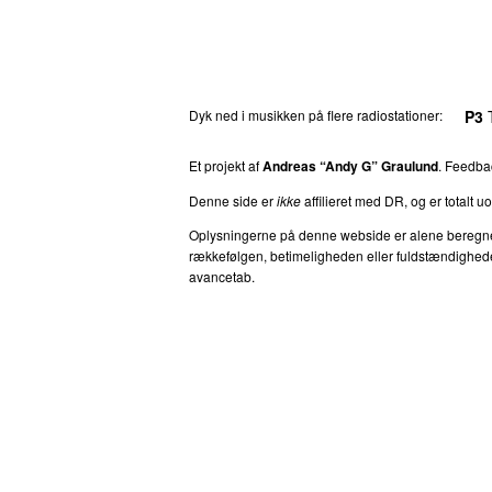
Dyk ned i musikken på flere radiostationer:
P3
T
Et projekt af
Andreas “Andy G” Graulund
. Feedb
Denne side er
ikke
affilieret med DR, og er totalt uof
Oplysningerne på denne webside er alene beregnet ti
rækkefølgen, betimeligheden eller fuldstændigheden 
avancetab.