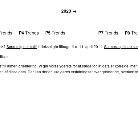
2023 →
rends
P4
Trends
P5
Trends
P6
Trends
P7
Trends
P8
Tre
ack?
Send mig en mail!
Indekset går tilbage til d. 11. april 2011.
Se mest spillede san
ficiel.
l almen orientering. Vi gør vores yderste for at sørge for, at data er korrekte, men
af disse data. Der kan derfor ikke gøres erstatningsansvar gældende, hverken for dire