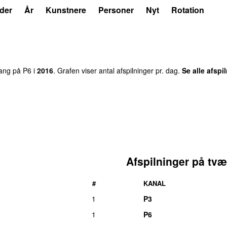
der
År
Kunstnere
Personer
Nyt
Rotation
ng på P6 i
2016
. Grafen viser antal afspilninger pr. dag.
Se alle afspi
Afspilninger på tvæ
#
KANAL
1
P3
1
P6