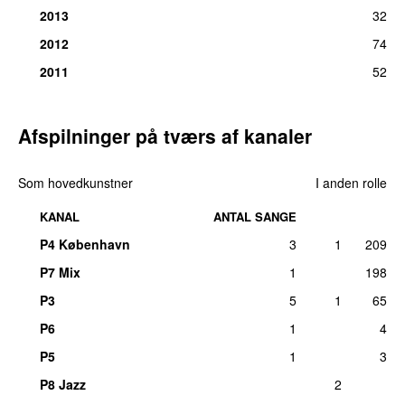
2013
32
2012
74
2011
52
Afspilninger på tværs af kanaler
Som hovedkunstner
I anden rolle
KANAL
ANTAL SANGE
P4 København
3
1
209
P7 Mix
1
198
P3
5
1
65
P6
1
4
P5
1
3
P8 Jazz
2