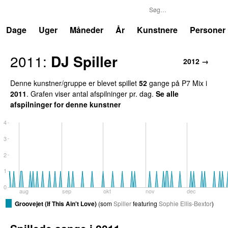
P7
Trends
Dage
Uger
Måneder
År
Kunstnere
Personer
2011
:
DJ Spiller
2012
→
Denne kunstner/gruppe er blevet spillet
52
gang
e
på
P7 Mix
i
2011
.
Grafen viser antal afspilninger pr. dag.
Se alle
afspilninger for denne kunstner
4
3
2
1
0
aug
sep
okt
nov
dec
Groovejet (If This Ain't Love)
(
som
Spiller
featuring
Sophie Ellis-Bextor
)