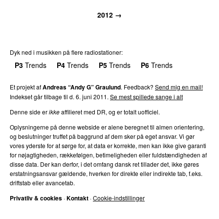
2012
→
Dyk ned i musikken på flere radiostationer:
P3
Trends
P4
Trends
P5
Trends
P6
Trends
P7
Trends
Et projekt af
Andreas “Andy G” Graulund
. Feedback?
Send mig en mail!
Indekset går tilbage til d.
6. juni 2011
.
Se mest spillede sange i alt
Denne side er
ikke
affilieret med DR, og er totalt uofficiel.
Oplysningerne på denne webside er alene beregnet til almen orientering,
og beslutninger truffet på baggrund af dem sker på eget ansvar. Vi gør
vores yderste for at sørge for, at data er korrekte, men kan ikke give garanti
for nøjagtigheden, rækkefølgen, betimeligheden eller fuldstændigheden af
disse data. Der kan derfor, i det omfang dansk ret tillader det, ikke gøres
erstatningsansvar gældende, hverken for direkte eller indirekte tab, f.eks.
driftstab eller avancetab.
Privatliv & cookies
·
Kontakt
·
Cookie-indstillinger