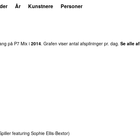
der
År
Kunstnere
Personer
ang
på
P7 Mix
i
2014
.
Grafen viser antal afspilninger pr. dag.
Se alle a
Spiller
featuring
Sophie Ellis-Bextor
)