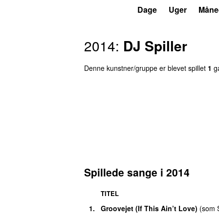
P7
Trends
Dage
Uger
Måne
2014
:
DJ Spiller
Denne kunstner/gruppe er blevet spillet
1
g
Spillede sange i
2014
TITEL
1
.
Groovejet (If This Ain’t Love)
(
som