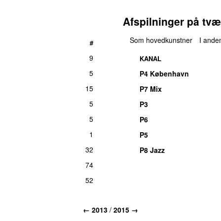
Afspilninger på tvæ
Som hovedkunstner
I anden
#
9
KANAL
5
P4 København
15
P7 Mix
5
P3
5
P6
1
P5
32
P8 Jazz
74
52
←
2013
/
2015
→