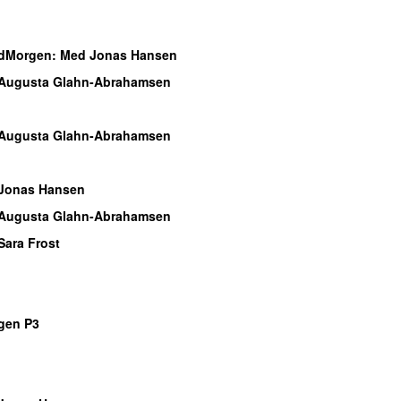
o
o
dMorgen
: Med Jonas Hansen
Augusta Glahn-Abrahamsen
o
Augusta Glahn-Abrahamsen
o
Jonas Hansen
Augusta Glahn-Abrahamsen
Sara Frost
o
o
gen P3
o
o