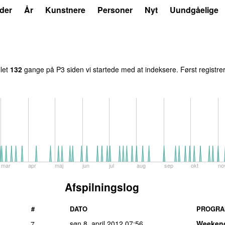
der
År
Kunstnere
Personer
Nyt
Uundgåelige
llet
132
gange på P3 siden vi startede med at indeksere. Først registre
mar
apr
maj
jun
jul
aug
sep
okt
no
Afspilningslog
#
DATO
PROGR
søn 8. april 2012
07:56
Weeken
7