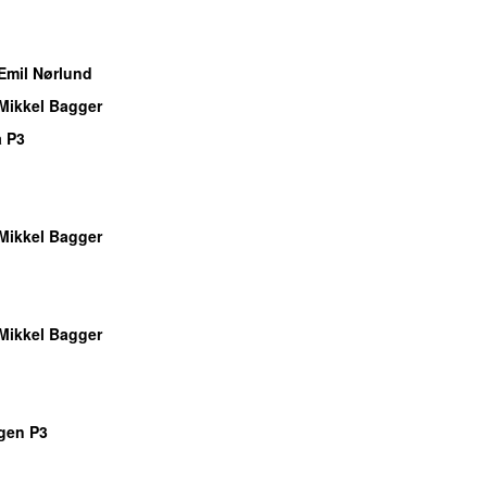
o
o
Emil Nørlund
Mikkel Bagger
 P3
o
o
Mikkel Bagger
o
o
Mikkel Bagger
o
o
gen P3
o