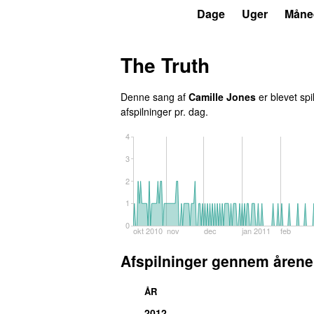
P3
Trends
Dage
Uger
Måne
The Truth
Denne sang af
Camille Jones
er blevet spi
afspilninger pr. dag.
4
3
2
1
0
okt 2010
nov
dec
jan 2011
feb
Afspilninger gennem årene
ÅR
2012