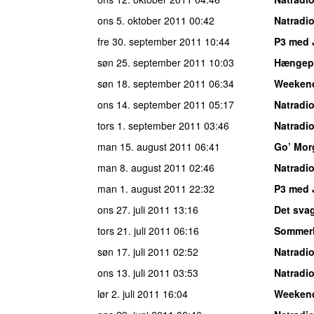
ons 5. oktober 2011
00:42
Natradi
fre 30. september 2011
10:44
P3 med 
søn 25. september 2011
10:03
Hængepa
søn 18. september 2011
06:34
Weeken
ons 14. september 2011
05:17
Natradi
tors 1. september 2011
03:46
Natradi
man 15. august 2011
06:41
Go’ Mor
man 8. august 2011
02:46
Natradi
man 1. august 2011
22:32
P3 med 
ons 27. juli 2011
13:16
Det sva
tors 21. juli 2011
06:16
Sommer
søn 17. juli 2011
02:52
Natradi
ons 13. juli 2011
03:53
Natradi
lør 2. juli 2011
16:04
Weekend