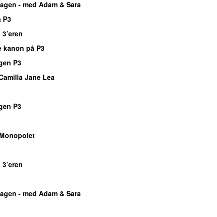
agen - med Adam & Sara
 P3
 3’eren
e kanon på P3
gen P3
Camilla Jane Lea
o
gen P3
o
Monopolet
o
 3’eren
o
agen - med Adam & Sara
o