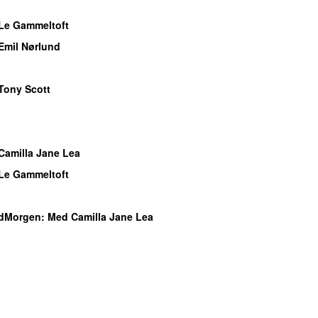
o
Le Gammeltoft
Emil Nørlund
o
Tony Scott
o
o
Camilla Jane Lea
Le Gammeltoft
o
dMorgen
: Med Camilla Jane Lea
o
o
o
o