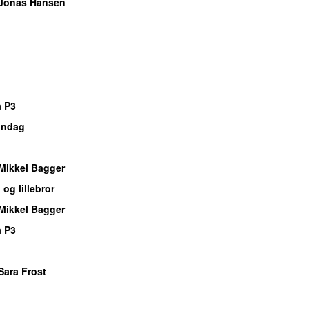
Jonas Hansen
o
o
o
o
 P3
øndag
o
Mikkel Bagger
 og lillebror
Mikkel Bagger
 P3
o
Sara Frost
o