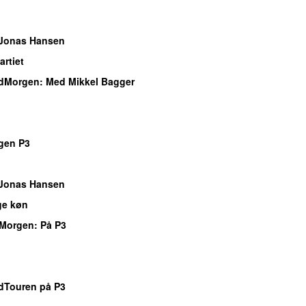
o
Jonas Hansen
rtiet
dMorgen
: Med Mikkel Bagger
o
o
gen P3
o
Jonas Hansen
ge køn
Morgen
: På P3
o
o
Touren på P3