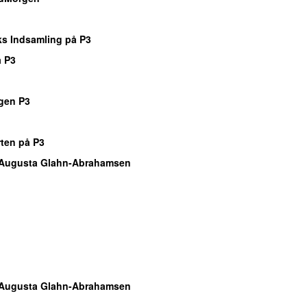
o
s Indsamling på P3
 P3
o
gen P3
o
rten på P3
Augusta Glahn-Abrahamsen
o
o
o
o
o
Augusta Glahn-Abrahamsen
o