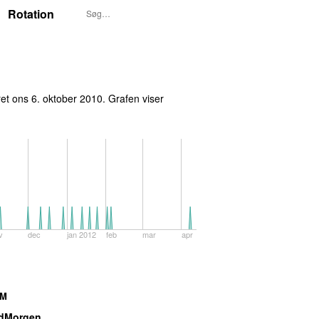
Rotation
ret
ons 6. oktober 2010
. Grafen viser
v
dec
jan 2012
feb
mar
apr
AM
dMorgen