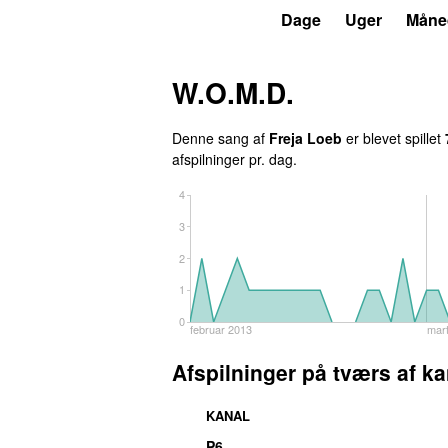
P3
Trends
Dage
Uger
Måne
W.O.M.D.
Denne sang af
Freja Loeb
er blevet spillet
afspilninger pr. dag.
4
3
2
1
0
februar 2013
mar
Afspilninger på tværs af ka
KANAL
P6