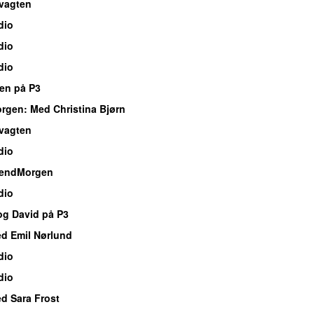
vagten
dio
dio
dio
en på P3
orgen
: Med Christina Bjørn
vagten
dio
endMorgen
dio
og David på P3
d Emil Nørlund
dio
dio
d Sara Frost