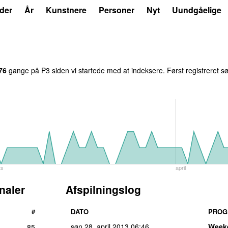
der
År
Kunstnere
Personer
Nyt
Uundgåelige
76
gange på P3 siden vi startede med at indeksere. Først registreret
sø
ts
april
naler
Afspilningslog
#
DATO
PROG
søn 28. april 2013
06:46
Week
85