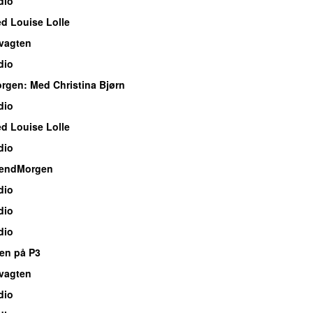
dio
d Louise Lolle
vagten
dio
orgen
: Med Christina Bjørn
dio
d Louise Lolle
dio
endMorgen
dio
dio
dio
en på P3
vagten
dio