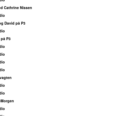
d Cathrine Nissen
dio
og David på P3
dio
 på P3
dio
dio
dio
dio
vagten
dio
dio
eMorgen
dio