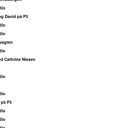
dio
og David på P3
dio
dio
vagten
dio
d Cathrine Nissen
dio
dio
 på P3
dio
dio
dio