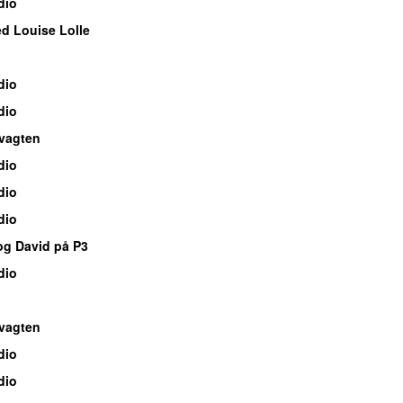
dio
d Louise Lolle
dio
dio
vagten
dio
dio
dio
og David på P3
dio
vagten
dio
dio