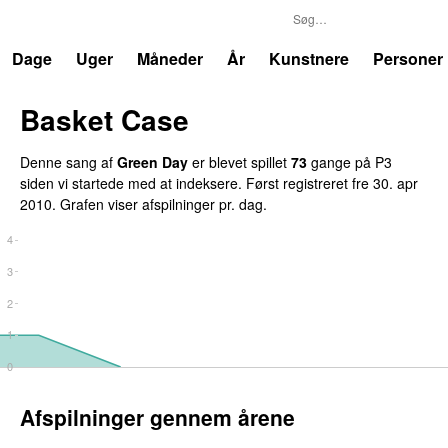
P3
Trends
Dage
Uger
Måneder
År
Kunstnere
Personer
Basket Case
Denne sang af
Green Day
er blevet spillet
73
gange på P3
siden vi startede med at indeksere. Først registreret
fre 30. apr
2010
. Grafen viser afspilninger pr. dag.
4
3
2
1
0
Afspilninger gennem årene