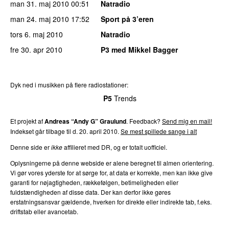
man 31. maj 2010
00:51
Natradio
man 24. maj 2010
17:52
Sport på 3’eren
tors 6. maj 2010
Natradio
fre 30. apr 2010
P3 med Mikkel Bagger
Dyk ned i musikken på flere radiostationer:
P3
Trends
P4
Trends
P5
Trends
P6
Trends
P7
Trends
Et projekt af
Andreas “Andy G” Graulund
. Feedback?
Send mig en mail!
Indekset går tilbage til d. 20. april 2010.
Se mest spillede sange i alt
Denne side er
ikke
affilieret med DR, og er totalt uofficiel.
Oplysningerne på denne webside er alene beregnet til almen orientering.
Vi gør vores yderste for at sørge for, at data er korrekte, men kan ikke give
garanti for nøjagtigheden, rækkefølgen, betimeligheden eller
fuldstændigheden af disse data. Der kan derfor ikke gøres
erstatningsansvar gældende, hverken for direkte eller indirekte tab, f.eks.
driftstab eller avancetab.