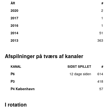
ÅR
#
2020
2
2017
1
2016
1
2014
51
2013
363
Afspilninger på tværs af kanaler
KANAL
SIDST SPILLET
#
P6
12 dage siden
614
P3
418
UU
P4 København
57
I rotation