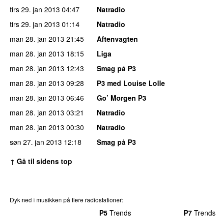
tirs 29. jan 2013
04:47
Natradio
tirs 29. jan 2013
01:14
Natradio
man 28. jan 2013
21:45
Aftenvagten
man 28. jan 2013
18:15
Liga
man 28. jan 2013
12:43
Smag på P3
man 28. jan 2013
09:28
P3 med Louise Lolle
man 28. jan 2013
06:46
Go’ Morgen P3
man 28. jan 2013
03:21
Natradio
man 28. jan 2013
00:30
Natradio
søn 27. jan 2013
12:18
Smag på P3
↑ Gå til sidens top
Dyk ned i musikken på flere radiostationer:
P3
Trends
P4
Trends
P5
Trends
P6
Trends
P7
Trends