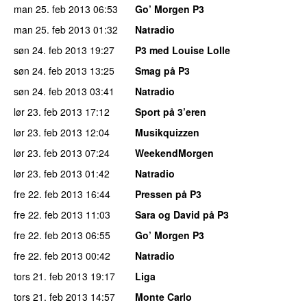
man 25. feb 2013
06:53
Go’ Morgen P3
man 25. feb 2013
01:32
Natradio
søn 24. feb 2013
19:27
P3 med Louise Lolle
søn 24. feb 2013
13:25
Smag på P3
søn 24. feb 2013
03:41
Natradio
lør 23. feb 2013
17:12
Sport på 3’eren
lør 23. feb 2013
12:04
Musikquizzen
lør 23. feb 2013
07:24
WeekendMorgen
lør 23. feb 2013
01:42
Natradio
fre 22. feb 2013
16:44
Pressen på P3
fre 22. feb 2013
11:03
Sara og David på P3
fre 22. feb 2013
06:55
Go’ Morgen P3
fre 22. feb 2013
00:42
Natradio
tors 21. feb 2013
19:17
Liga
tors 21. feb 2013
14:57
Monte Carlo