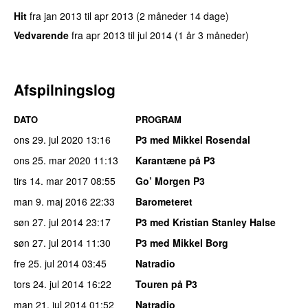
Hit
fra
jan 2013
til
apr 2013
(2 måneder 14 dage)
Vedvarende
fra
apr 2013
til
jul 2014
(1 år 3 måneder)
Afspilningslog
DATO
PROGRAM
ons 29. jul 2020
13:16
P3 med Mikkel Rosendal
ons 25. mar 2020
11:13
Karantæne på P3
tirs 14. mar 2017
08:55
Go’ Morgen P3
man 9. maj 2016
22:33
Barometeret
søn 27. jul 2014
23:17
P3 med Kristian Stanley Halse
søn 27. jul 2014
11:30
P3 med Mikkel Borg
fre 25. jul 2014
03:45
Natradio
tors 24. jul 2014
16:22
Touren på P3
man 21. jul 2014
01:52
Natradio