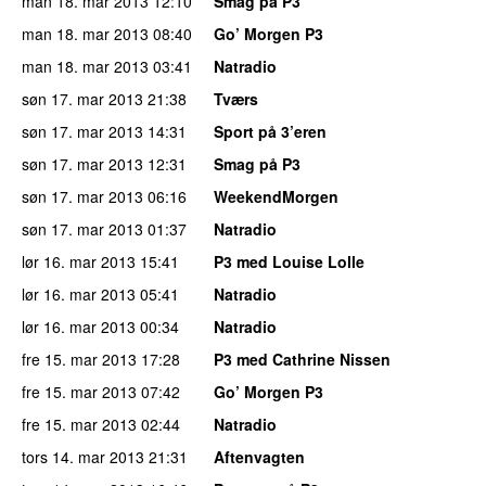
man 18. mar 2013
12:10
Smag på P3
man 18. mar 2013
08:40
Go’ Morgen P3
man 18. mar 2013
03:41
Natradio
søn 17. mar 2013
21:38
Tværs
søn 17. mar 2013
14:31
Sport på 3’eren
søn 17. mar 2013
12:31
Smag på P3
søn 17. mar 2013
06:16
WeekendMorgen
søn 17. mar 2013
01:37
Natradio
lør 16. mar 2013
15:41
P3 med Louise Lolle
lør 16. mar 2013
05:41
Natradio
lør 16. mar 2013
00:34
Natradio
fre 15. mar 2013
17:28
P3 med Cathrine Nissen
fre 15. mar 2013
07:42
Go’ Morgen P3
fre 15. mar 2013
02:44
Natradio
tors 14. mar 2013
21:31
Aftenvagten