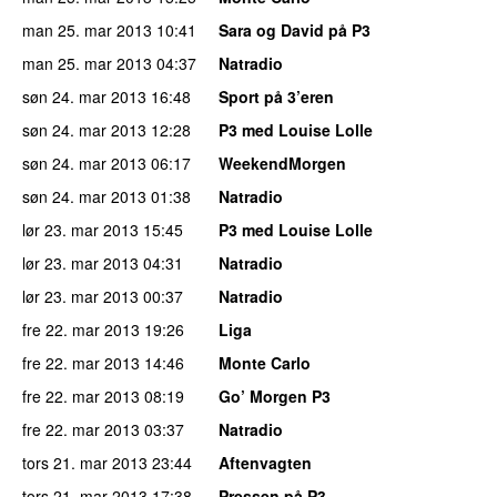
man 25. mar 2013
10:41
Sara og David på P3
man 25. mar 2013
04:37
Natradio
søn 24. mar 2013
16:48
Sport på 3’eren
søn 24. mar 2013
12:28
P3 med Louise Lolle
søn 24. mar 2013
06:17
WeekendMorgen
søn 24. mar 2013
01:38
Natradio
lør 23. mar 2013
15:45
P3 med Louise Lolle
lør 23. mar 2013
04:31
Natradio
lør 23. mar 2013
00:37
Natradio
fre 22. mar 2013
19:26
Liga
fre 22. mar 2013
14:46
Monte Carlo
fre 22. mar 2013
08:19
Go’ Morgen P3
fre 22. mar 2013
03:37
Natradio
tors 21. mar 2013
23:44
Aftenvagten
tors 21. mar 2013
17:38
Pressen på P3