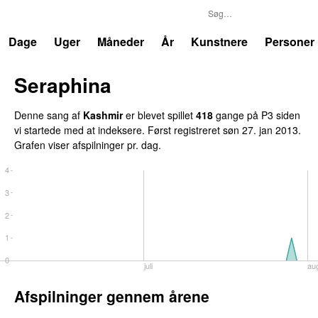
P3
Trends
Dage
Uger
Måneder
År
Kunstnere
Personer
Seraphina
UU
Denne sang af
Kashmir
er blevet spillet
418
gange på P3 siden
vi startede med at indeksere. Først registreret
søn 27. jan 2013
.
Grafen viser afspilninger pr. dag.
4
3
2
1
0
juli
au
Afspilninger gennem årene