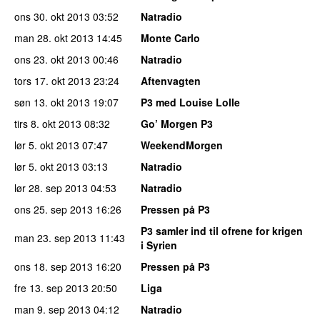
ons 30. okt 2013
03:52
Natradio
man 28. okt 2013
14:45
Monte Carlo
ons 23. okt 2013
00:46
Natradio
tors 17. okt 2013
23:24
Aftenvagten
søn 13. okt 2013
19:07
P3 med Louise Lolle
tirs 8. okt 2013
08:32
Go’ Morgen P3
lør 5. okt 2013
07:47
WeekendMorgen
lør 5. okt 2013
03:13
Natradio
lør 28. sep 2013
04:53
Natradio
ons 25. sep 2013
16:26
Pressen på P3
P3 samler ind til ofrene for krigen
man 23. sep 2013
11:43
i Syrien
ons 18. sep 2013
16:20
Pressen på P3
fre 13. sep 2013
20:50
Liga
man 9. sep 2013
04:12
Natradio