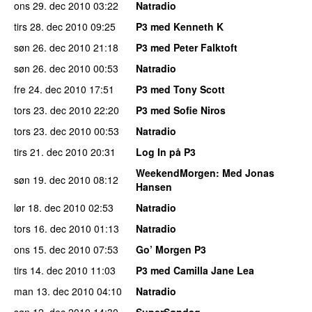
ons 29. dec 2010
03:22
Natradio
tirs 28. dec 2010
09:25
P3 med Kenneth K
søn 26. dec 2010
21:18
P3 med Peter Falktoft
søn 26. dec 2010
00:53
Natradio
fre 24. dec 2010
17:51
P3 med Tony Scott
tors 23. dec 2010
22:20
P3 med Sofie Niros
tors 23. dec 2010
00:53
Natradio
tirs 21. dec 2010
20:31
Log In på P3
WeekendMorgen
: Med Jonas
søn 19. dec 2010
08:12
Hansen
lør 18. dec 2010
02:53
Natradio
tors 16. dec 2010
01:13
Natradio
ons 15. dec 2010
07:53
Go’ Morgen P3
tirs 14. dec 2010
11:03
P3 med Camilla Jane Lea
man 13. dec 2010
04:10
Natradio
søn 12. dec 2010
14:30
SuperSøndag