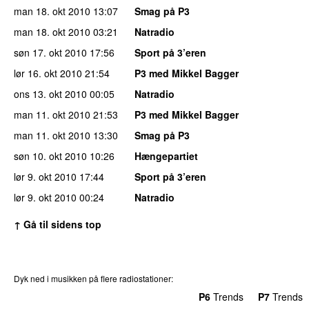
man 18. okt 2010
13:07
Smag på P3
man 18. okt 2010
03:21
Natradio
søn 17. okt 2010
17:56
Sport på 3’eren
lør 16. okt 2010
21:54
P3 med Mikkel Bagger
ons 13. okt 2010
00:05
Natradio
man 11. okt 2010
21:53
P3 med Mikkel Bagger
man 11. okt 2010
13:30
Smag på P3
søn 10. okt 2010
10:26
Hængepartiet
lør 9. okt 2010
17:44
Sport på 3’eren
lør 9. okt 2010
00:24
Natradio
↑ Gå til sidens top
Dyk ned i musikken på flere radiostationer:
P3
Trends
P4
Trends
P5
Trends
P6
Trends
P7
Trends