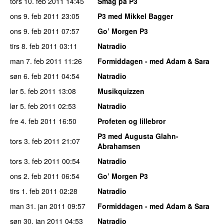
tors 10. feb 2011
14:45
Smag på P3
ons 9. feb 2011
23:05
P3 med Mikkel Bagger
ons 9. feb 2011
07:57
Go’ Morgen P3
tirs 8. feb 2011
03:11
Natradio
man 7. feb 2011
11:26
Formiddagen - med Adam & Sara
søn 6. feb 2011
04:54
Natradio
lør 5. feb 2011
13:08
Musikquizzen
lør 5. feb 2011
02:53
Natradio
fre 4. feb 2011
16:50
Profeten og lillebror
P3 med Augusta Glahn-
tors 3. feb 2011
21:07
Abrahamsen
tors 3. feb 2011
00:54
Natradio
ons 2. feb 2011
06:54
Go’ Morgen P3
tirs 1. feb 2011
02:28
Natradio
man 31. jan 2011
09:57
Formiddagen - med Adam & Sara
søn 30. jan 2011
04:53
Natradio