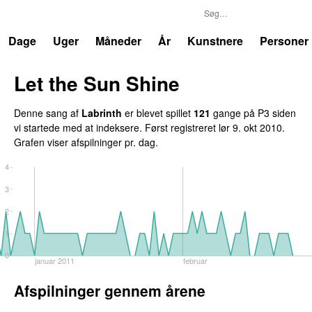
P3
Trends
Dage
Uger
Måneder
År
Kunstnere
Personer
Let the Sun Shine
Denne sang af
Labrinth
er blevet spillet
121
gange på P3 siden
vi startede med at indeksere. Først registreret
lør 9. okt 2010
.
Grafen viser afspilninger pr. dag.
4
3
2
1
0
januar 2011
februar
Afspilninger gennem årene