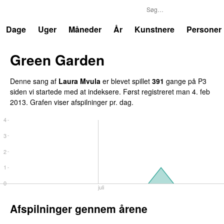
P3
Trends
Dage
Uger
Måneder
År
Kunstnere
Personer
Green Garden
UU
Denne sang af
Laura Mvula
er blevet spillet
391
gange på P3
siden vi startede med at indeksere. Først registreret
man 4. feb
2013
. Grafen viser afspilninger pr. dag.
4
3
2
1
0
juli
Afspilninger gennem årene