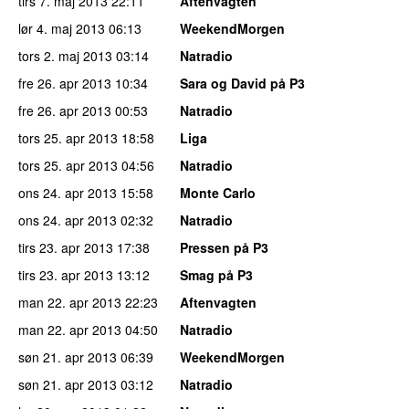
tirs 7. maj 2013
22:11
Aftenvagten
lør 4. maj 2013
06:13
WeekendMorgen
tors 2. maj 2013
03:14
Natradio
fre 26. apr 2013
10:34
Sara og David på P3
fre 26. apr 2013
00:53
Natradio
tors 25. apr 2013
18:58
Liga
tors 25. apr 2013
04:56
Natradio
ons 24. apr 2013
15:58
Monte Carlo
ons 24. apr 2013
02:32
Natradio
tirs 23. apr 2013
17:38
Pressen på P3
tirs 23. apr 2013
13:12
Smag på P3
man 22. apr 2013
22:23
Aftenvagten
man 22. apr 2013
04:50
Natradio
søn 21. apr 2013
06:39
WeekendMorgen
søn 21. apr 2013
03:12
Natradio