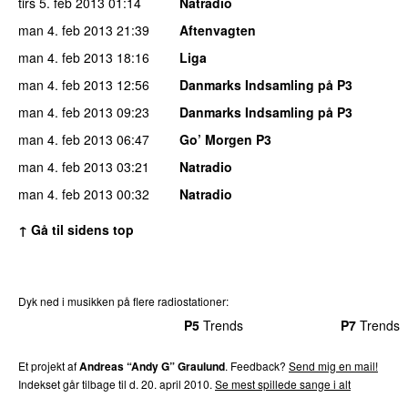
tirs 5. feb 2013
01:14
Natradio
man 4. feb 2013
21:39
Aftenvagten
man 4. feb 2013
18:16
Liga
man 4. feb 2013
12:56
Danmarks Indsamling på P3
man 4. feb 2013
09:23
Danmarks Indsamling på P3
man 4. feb 2013
06:47
Go’ Morgen P3
man 4. feb 2013
03:21
Natradio
man 4. feb 2013
00:32
Natradio
↑ Gå til sidens top
Dyk ned i musikken på flere radiostationer:
P3
Trends
P4
Trends
P5
Trends
P6
Trends
P7
Trends
Et projekt af
Andreas “Andy G” Graulund
. Feedback?
Send mig en mail!
Indekset går tilbage til d. 20. april 2010.
Se mest spillede sange i alt