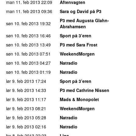
man 11. feb 2013
22:09
Aftenvagten
man 11. feb 2013
09:36
Sara og David på P3
P3 med Augusta Glahn-
søn 10. feb 2013
19:32
Abrahamsen
søn 10. feb 2013
16:46
Sport på 3’eren
søn 10. feb 2013
13:49
P3 med Sara Frost
søn 10. feb 2013
07:51
WeekendMorgen
søn 10. feb 2013
04:27
Natradio
søn 10. feb 2013
01:19
Natradio
lør 9. feb 2013
17:24
Sport på 3’eren
lør 9. feb 2013
14:33
P3 med Cathrine Nissen
lør 9. feb 2013
11:17
Mads & Monopolet
lør 9. feb 2013
08:21
WeekendMorgen
lør 9. feb 2013
05:28
Natradio
lør 9. feb 2013
02:16
Natradio
fre 8. feb 2013
22:23
Liga