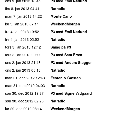
ons 9. jan 2013
18:45
P3 med Emil Nørlund
tirs 8. jan 2013
04:41
Natradio
man 7. jan 2013
14:22
Monte Carlo
lør 5. jan 2013
07:14
WeekendMorgen
fre 4. jan 2013
19:52
P3 med Emil Nørlund
fre 4. jan 2013
02:52
Natradio
tors 3. jan 2013
12:42
Smag på P3
tors 3. jan 2013
09:11
P3 med Sara Frost
ons 2. jan 2013
21:43
P3 med Anders Stegger
ons 2. jan 2013
05:13
Natradio
man 31. dec 2012
12:43
Festen & Gæsten
man 31. dec 2012
04:03
Natradio
søn 30. dec 2012
19:37
P3 med Signe Vadgaard
søn 30. dec 2012
02:25
Natradio
lør 29. dec 2012
08:14
WeekendMorgen