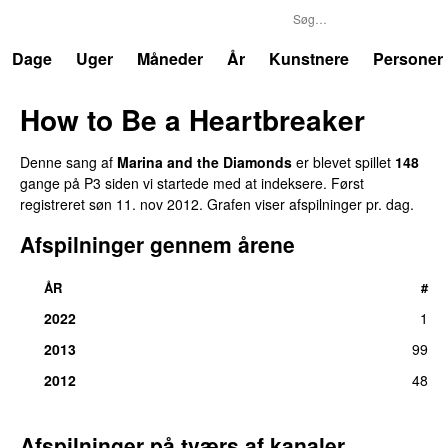
P3
Trends
Dage
Uger
Måneder
År
Kunstnere
Personer
How to Be a Heartbreaker
Denne sang af
Marina and the Diamonds
er blevet spillet
148
gange på P3 siden vi startede med at indeksere. Først
registreret
søn 11. nov 2012
. Grafen viser afspilninger pr. dag.
Afspilninger gennem årene
ÅR
#
2022
1
2013
99
2012
48
Afspilninger på tværs af kanaler