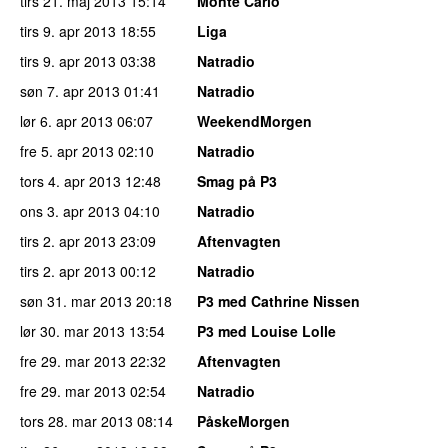
tirs 21. maj 2013
15:14
Monte Carlo
tirs 9. apr 2013
18:55
Liga
tirs 9. apr 2013
03:38
Natradio
søn 7. apr 2013
01:41
Natradio
lør 6. apr 2013
06:07
WeekendMorgen
fre 5. apr 2013
02:10
Natradio
tors 4. apr 2013
12:48
Smag på P3
ons 3. apr 2013
04:10
Natradio
tirs 2. apr 2013
23:09
Aftenvagten
tirs 2. apr 2013
00:12
Natradio
søn 31. mar 2013
20:18
P3 med Cathrine Nissen
lør 30. mar 2013
13:54
P3 med Louise Lolle
fre 29. mar 2013
22:32
Aftenvagten
fre 29. mar 2013
02:54
Natradio
tors 28. mar 2013
08:14
PåskeMorgen