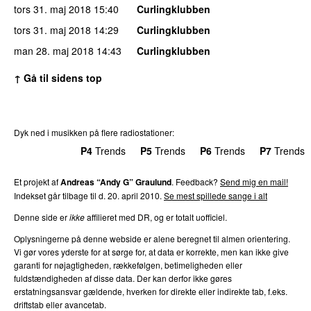
tors 31. maj 2018
15:40
Curlingklubben
tors 31. maj 2018
14:29
Curlingklubben
man 28. maj 2018
14:43
Curlingklubben
↑ Gå til sidens top
Dyk ned i musikken på flere radiostationer:
P3
Trends
P4
Trends
P5
Trends
P6
Trends
P7
Trends
Et projekt af
Andreas “Andy G” Graulund
. Feedback?
Send mig en mail!
Indekset går tilbage til d. 20. april 2010.
Se mest spillede sange i alt
Denne side er
ikke
affilieret med DR, og er totalt uofficiel.
Oplysningerne på denne webside er alene beregnet til almen orientering.
Vi gør vores yderste for at sørge for, at data er korrekte, men kan ikke give
garanti for nøjagtigheden, rækkefølgen, betimeligheden eller
fuldstændigheden af disse data. Der kan derfor ikke gøres
erstatningsansvar gældende, hverken for direkte eller indirekte tab, f.eks.
driftstab eller avancetab.