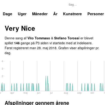
P3
Trends
Dage
Uger
Måneder
År
Kunstnere
Personer
Very Nice
Denne sang af
Vito Tommaso
&
Stefano Torossi
er blevet
spillet
146
gange på P3 siden vi startede med at indeksere.
Først registreret
man 28. maj 2018
. Grafen viser afspilninger pr.
dag.
4
3
2
1
0
r
apr
maj
jun
jul
aug
sep
okt
Afspilninger gennem årene