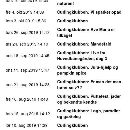
tors 10. okt 2019
15:04
naturen!
fre 4. okt 2019
14:39
Curlingklubben
: Vi sparker opad
tors 3. okt 2019
15:36
Curlingklubben
Curlingklubben
: Ave Maria er
tors 26. sep 2019
14:13
tilbage!
tirs 24. sep 2019
14:19
Curlingklubben
: Mandefald
Curlingklubben
: Live fra
ons 18. sep 2019
14:45
Hovedbanegården, dag 3
Curlingklubben
: Jura-hjælp og
ons 11. sep 2019
15:47
pumpkin spice
Curlingklubben
: Er man det man
ons 21. aug 2019
14:28
hører selv??
Curlingklubben
: Puttefest, jader
fre 16. aug 2019
14:48
og bekendte kendte
Curlingklubben
: Løgn, parodier
tors 15. aug 2019
14:12
og gætteleg
lør 10. aug 2019
14:29
Curlingklubben