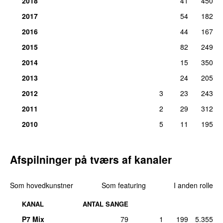
2018
41
450
38.
XMAS
9
2017
54
182
tirs 2. dec 2025
2016
44
167
40.
100 Degrees (Still Disco to Me)
(
featuring
8
Dannii Minogue
)
2015
82
249
lør 16. apr 2016
2014
15
350
40.
Got to Be Certain
8
2013
24
205
tors 10. jun 2010
2012
3
23
243
40.
Light Up
8
tirs 23. jun 2026
9 dage siden
2011
2
29
312
40.
On a Night Like This
8
2010
5
11
195
fre 28. maj 2010
44.
Better Than Today
6
Afspilninger på tværs af kanaler
søn 6. feb 2011
44.
Can’t Get Blue Monday Out of My Head
6
Som hovedkunstner
Som featuring
I anden rolle
ons 17. jul 2013
44.
Tension
(
som
Kylie
)
6
KANAL
ANTAL SANGE
tirs 5. sep 2023
P7 Mix
79
1
199
5.355