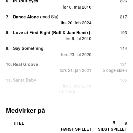
6.
In Your Eyes
226
lør 8. maj 2010
7.
Dance Alone
(
med
Sia
)
217
tirs 20. feb 2024
8.
Love at First Sight (Ruff & Jam Remix)
193
fre 9. jul 2010
9.
Say Something
144
tors 23. jul 2020
10.
Real Groove
131
tors 21. jan 2021
5 dage siden
11.
Santa Baby
105
fre 3. dec 2010
Vis mere
12.
Love at First Sight
83
lør 22. maj 2010
10 dage siden
Medvirker på
13.
All the Lovers
75
man 17. maj 2010
R
TITEL
#
14.
Get Outta My Way
61
FØRST SPILLET
SIDST SPILLET