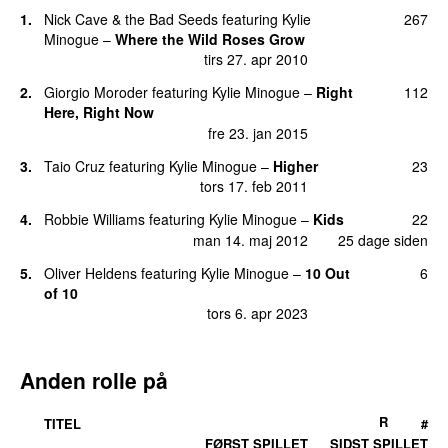
ons 20. okt 2010
17 dage siden
1.
Nick Cave & the Bad Seeds
featuring
Kylie
267
15.
Into the Blue
54
Minogue
–
Where the Wild Roses Grow
man 27. jan 2014
tirs 27. apr 2010
16.
Magic
51
2.
Giorgio Moroder
featuring
Kylie Minogue
–
Right
112
tors 24. sep 2020
Here, Right Now
fre 23. jan 2015
17.
At Christmas
37
fre 2. dec 2016
3.
Taio Cruz
featuring
Kylie Minogue
–
Higher
23
tors 17. feb 2011
18.
100 Degrees
(
featuring
Dannii Minogue
)
35
lør 22. okt 2016
4.
Robbie Williams
featuring
Kylie Minogue
–
Kids
22
man 14. maj 2012
25 dage siden
19.
I Believe in You
34
man 23. jul 2012
5.
Oliver Heldens
featuring
Kylie Minogue
–
10 Out
6
of 10
20.
2 Hearts
32
tors 6. apr 2023
tors 2. dec 2010
21.
Better the Devil You Know
29
Anden rolle på
søn 13. jun 2010
22.
Step Back in Time
26
R
TITEL
#
tirs 11. maj 2010
FØRST SPILLET
SIDST SPILLET