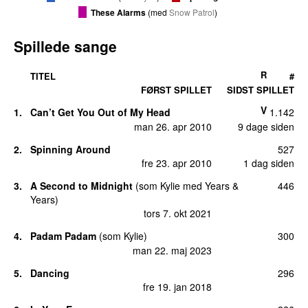
These Alarms
(
med
Snow Patrol
)
Spillede sange
R
TITEL
#
FØRST SPILLET
SIDST SPILLET
V
1.
Can’t Get You Out of My Head
1.142
man 26. apr 2010
9 dage siden
2.
Spinning Around
527
fre 23. apr 2010
1 dag siden
3.
A Second to Midnight
(
som
Kylie
med
Years &
446
Years
)
tors 7. okt 2021
4.
Padam Padam
(
som
Kylie
)
300
man 22. maj 2023
5.
Dancing
296
fre 19. jan 2018