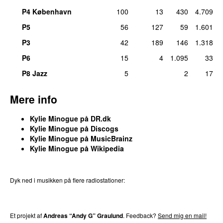
47.
A Lifetime to Repair
5
P4 København
100
13
430
4.709
tirs 3. jul 2018
P5
56
127
59
1.601
47.
Bette Davis Eyes
5
P3
42
189
146
1.318
tors 13. maj 2021
P6
15
4
1.095
33
47.
Chocolate
5
tors 3. mar 2011
P8 Jazz
5
2
17
47.
Kiss Me Once
5
tirs 18. mar 2014
Mere info
47.
Last Night I Dreamt I Fell in Love
(
med
Alok
)
5
Kylie Minogue på DR.dk
tirs 18. feb 2025
Kylie Minogue på Discogs
Kylie Minogue på MusicBrainz
47.
Music’s Too Sad Without You
(
med
Jack
5
Kylie Minogue på Wikipedia
Savoretti
)
ons 19. dec 2018
47.
Only You
(
featuring
James Corden
)
5
Dyk ned i musikken på flere radiostationer:
ons 5. dec 2018
P3
Trends
P4
Trends
P5
Trends
P6
Trends
P7
Trends
47.
Stop Me From Falling
5
tors 22. mar 2018
Et projekt af
Andreas “Andy G” Graulund
. Feedback?
Send mig en mail!