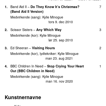
22.
Time Bomb
26
1.
Band Aid II
–
Do They Know It’s Christmas?
7
søn 27. maj 2012
(Band Aid II Version)
24.
Real Groove (Studio 2054 Remix)
(
med
Dua
25
Medvirkende (sang):
Kylie Minogue
Lipa
)
tors 9. dec 2010
ons 6. jan 2021
2.
Scissor Sisters
–
Any Which Way
3
25.
Flower
24
Medvirkende (kor):
Kylie Minogue
søn 30. sep 2012
lør 25. sep 2010
25.
I Was Gonna Cancel
24
3.
Ed Sheeran
–
Visiting Hours
2
man 17. mar 2014
Medvirkende (kor), lydtekniker:
Kylie Minogue
man 23. aug 2021
25.
The Loco-Motion
24
tirs 2. nov 2010
4.
BBC Children In Need
–
Stop Crying Your Heart
1
Out (BBC Children in Need)
28.
I Should Be So Lucky
22
ons 12. jan 2011
Medvirkende (sang):
Kylie Minogue
man 16. nov 2020
29.
Especially for You
(
med
Jason Donovan
)
20
man 13. sep 2010
Kunstnernavne
30.
White December
15
tirs 24. nov 2015