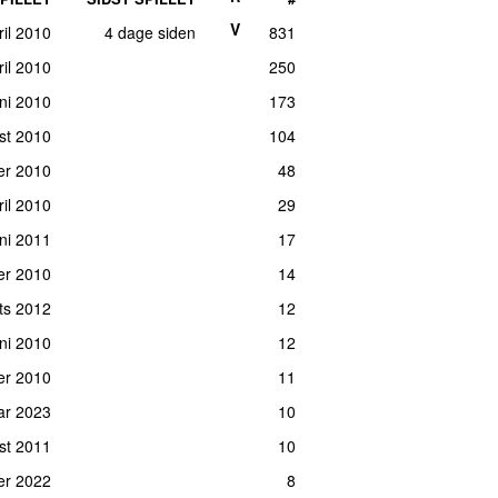
V
ril 2010
4 dage siden
831
ril 2010
250
ni 2010
173
ust 2010
104
er 2010
48
il 2010
29
uni 2011
17
er 2010
14
rts 2012
12
uni 2010
12
er 2010
11
uar 2023
10
ust 2011
10
er 2022
8