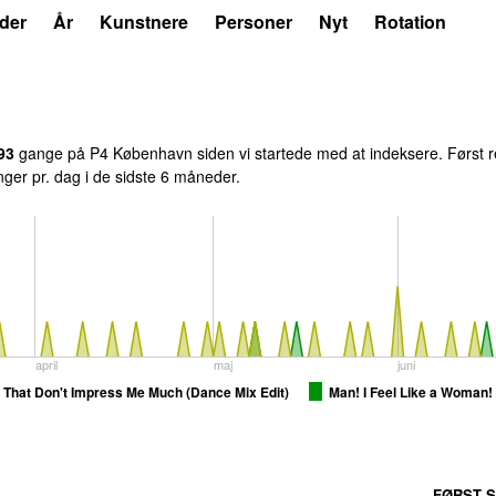
der
År
Kunstnere
Personer
Nyt
Rotation
93
gange på P4 København siden vi startede med at indeksere. Først r
inger pr. dag i de sidste 6 måneder.
april
maj
juni
That Don't Impress Me Much (Dance Mix Edit)
Man! I Feel Like a Woman!
FØRST S