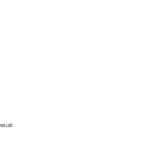
nds
ge i alt