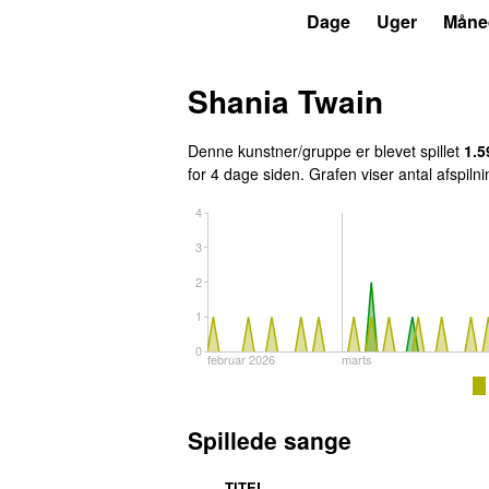
P4
Trends
Dage
Uger
Måne
Shania Twain
Denne kunstner/gruppe er blevet spillet
1.5
for 4 dage siden
. Grafen viser antal afspiln
4
3
2
1
0
februar 2026
marts
Spillede sange
TITEL