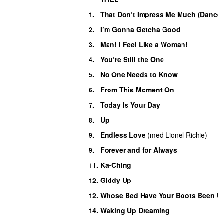
1.
That Don’t Impress Me Much (Dance
2.
I’m Gonna Getcha Good
3.
Man! I Feel Like a Woman!
4.
You’re Still the One
5.
No One Needs to Know
6.
From This Moment On
7.
Today Is Your Day
8.
Up
9.
Endless Love
(
med
Lionel Richie
)
9.
Forever and for Always
11.
Ka-Ching
12.
Giddy Up
12.
Whose Bed Have Your Boots Been
14.
Waking Up Dreaming