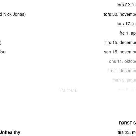
tors 22. j
d
Nick Jonas
)
tors 30. novemb
tors 17. j
fre 1. ap
)
tirs 15. decemb
You
søn 15. novemb
ons 11. oktob
fre 1. decemb
man 9. janu
ons 8. ap
Vis mere
tors 28. septemb
an White
)
man 31. j
ional Mix)
ons 9. mar
FØRST S
You)
fre 10. septemb
Unhealthy
tirs 23. 