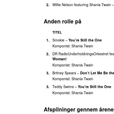
28.
Honey I’m Home
2.
Willie Nelson
featuring
Shania Twain
28.
It Only Hurts When I’m Breathing
28.
Party for Two
(
featuring
Mark McGra
Anden rolle på
28.
Stranger Things
28.
Whatever You Do ! Don’t !
TITEL
28.
When You Kiss Me (Pop Mix Versio
1.
Smokie
–
You’re Still the One
Komponist:
Shania Twain
28.
The Woman in Me Needs the Man i
2.
DR RadioUnderholdningsOrkestret
fe
28.
You’re still the one (radio edit witho
Woman!
28.
You’ve Got a Way
Komponist:
Shania Twain
3.
Britney Spears
–
Don’t Let Me Be th
Komponist:
Shania Twain
3.
Teddy Swims
–
You’re Still the One
Komponist:
Shania Twain
Afspilninger gennem årene