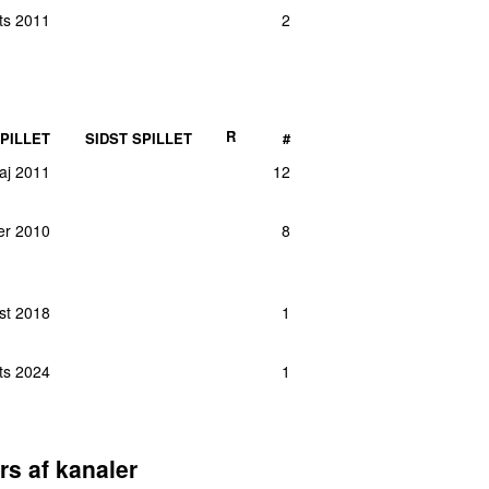
er 2019
1
rts 2011
2
aj 2013
1
rts 2022
1
uli 2026
11 dage siden
1
er 2017
1
R
PILLET
SIDST SPILLET
#
er 2021
1
aj 2011
12
ts 2018
1
er 2010
8
er 2021
1
ar 2021
1
st 2018
1
rts 2024
1
rs af kanaler