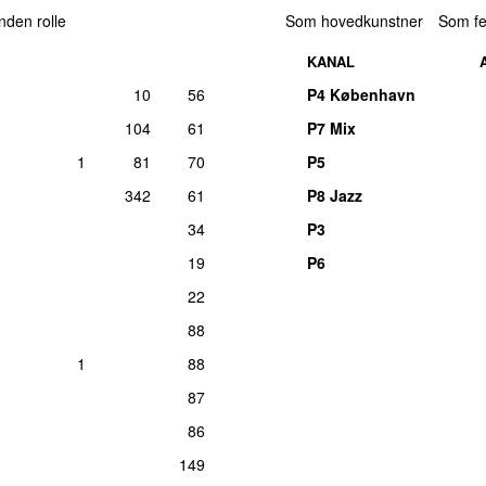
anden rolle
Som hovedkunstner
Som fe
KANAL
10
56
P4 København
104
61
P7 Mix
1
81
70
P5
342
61
P8 Jazz
34
P3
19
P6
22
88
1
88
87
86
149