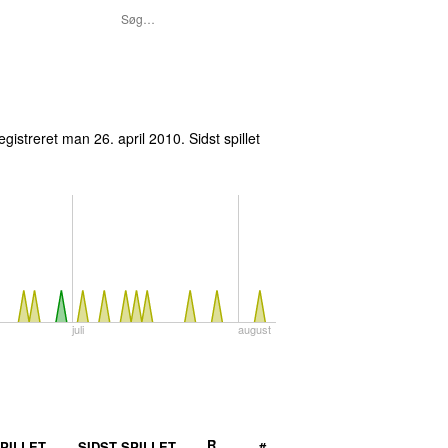
egistreret
man 26. april 2010
. Sidst spillet
juli
august
R
PILLET
SIDST SPILLET
#