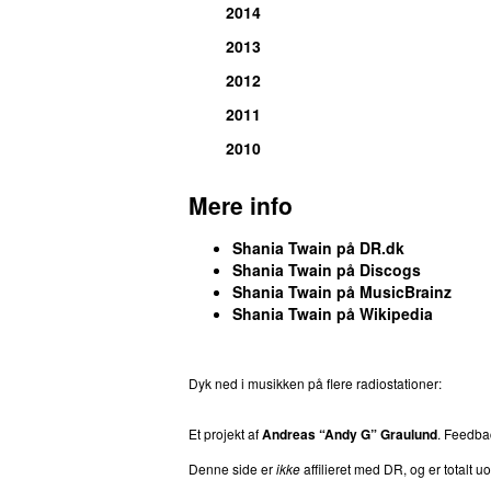
2014
2013
2012
2011
2010
Mere info
Shania Twain på DR.dk
Shania Twain på Discogs
Shania Twain på MusicBrainz
Shania Twain på Wikipedia
Dyk ned i musikken på flere radiostationer:
P3
T
Et projekt af
Andreas “Andy G” Graulund
. Feedb
Denne side er
ikke
affilieret med DR, og er totalt uof