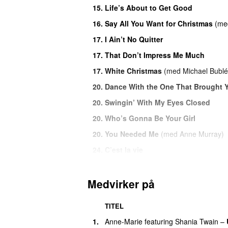
15.
Life’s About to Get Good
16.
Say All You Want for Christmas
(
me
17.
I Ain’t No Quitter
17.
That Don’t Impress Me Much
17.
White Christmas
(
med
Michael Bublé
20.
Dance With the One That Brought 
20.
Swingin’ With My Eyes Closed
20.
Who’s Gonna Be Your Girl
20.
You Needed Me
(
med
Anne Murray
)
24.
C’est la vie
24.
We Got Something They Don’t
26.
From This Moment On
(
featuring
Bry
Medvirker på
26.
Man! I Feel Like a Woman! (Internat
TITEL
28.
Don’t Be Stupid (You Know I Love 
1.
Anne-Marie
featuring
Shania Twain
–