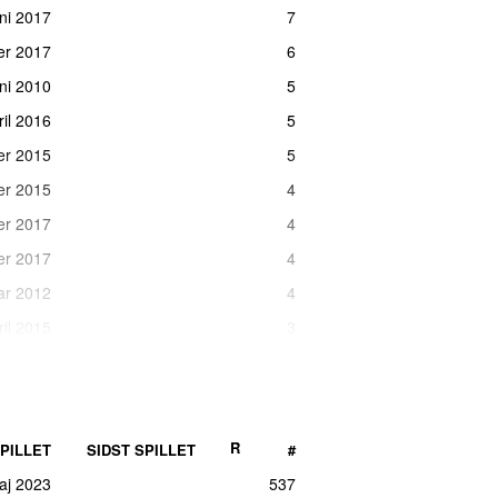
uni 2017
7
er 2017
6
uni 2010
5
ril 2016
5
er 2015
5
er 2015
4
er 2017
4
er 2017
4
ar 2012
4
ril 2015
3
er 2017
3
uli 2017
2
ts 2016
2
R
PILLET
SIDST SPILLET
#
er 2021
1
maj 2023
537