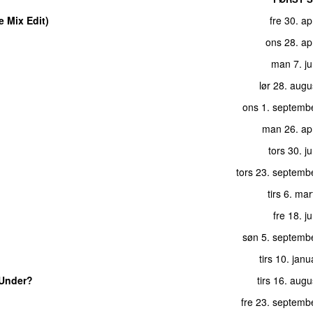
 Mix Edit)
fre 30. ap
ons 28. ap
man 7. ju
lør 28. aug
ons 1. septemb
man 26. apr
tors 30. j
tors 23. septemb
tirs 6. ma
fre 18. j
søn 5. septemb
tirs 10. jan
 Under?
tirs 16. aug
fre 23. septemb