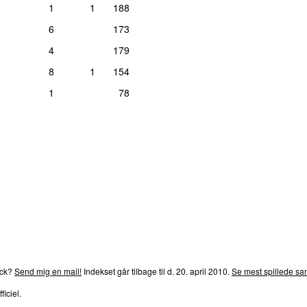
1
1
188
6
173
4
179
8
1
154
1
78
rends
P4
Trends
P5
Trends
P6
Trends
P7
Trends
P8
Tre
ack?
Send mig en mail!
Indekset går tilbage til d. 20. april 2010.
Se mest spillede san
ficiel.