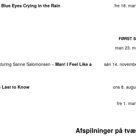
søn 6. oktob
–
Blue Eyes Crying in the Rain
fre 18. ma
søn 19. m
th
)
tirs 15. ma
ons 29. j
ons 15. novemb
FØRST S
n)
man 18. oktob
man 23. m
n You
man 26. mar
aturing
Sanne Salomonsen
–
Man! I Feel Like a
søn 14. novemb
ut intro)
ons 13. oktob
søn 3. janu
e Last to Know
ons 8. augu
fre 1. ma
Afspilninger på tvæ