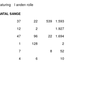
aturing
I anden rolle
ANTAL SANGE
37
22
539
1.593
12
2
1.927
47
96
22
1.694
1
128
2
7
8
52
4
6
10