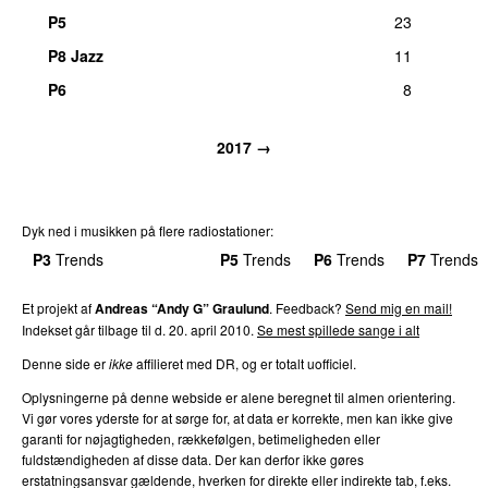
P5
23
P8 Jazz
11
P6
8
2017 →
Dyk ned i musikken på flere radiostationer:
P3
Trends
P4
Trends
P5
Trends
P6
Trends
P7
Trends
Et projekt af
Andreas “Andy G” Graulund
. Feedback?
Send mig en mail!
Indekset går tilbage til d. 20. april 2010.
Se mest spillede sange i alt
Denne side er
ikke
affilieret med DR, og er totalt uofficiel.
Oplysningerne på denne webside er alene beregnet til almen orientering.
Vi gør vores yderste for at sørge for, at data er korrekte, men kan ikke give
garanti for nøjagtigheden, rækkefølgen, betimeligheden eller
fuldstændigheden af disse data. Der kan derfor ikke gøres
erstatningsansvar gældende, hverken for direkte eller indirekte tab, f.eks.