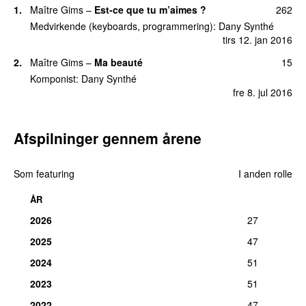
1.
Maître Gims
–
Est-ce que tu m’aimes ?
262
Medvirkende (keyboards, programmering):
Dany Synthé
tirs 12. jan 2016
2.
Maître Gims
–
Ma beauté
15
Komponist:
Dany Synthé
fre 8. jul 2016
Afspilninger gennem årene
Som featuring
I anden rolle
ÅR
2026
27
2025
47
2024
51
2023
51
2022
47