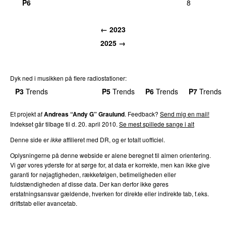
P6
8
← 2023
2025 →
Dyk ned i musikken på flere radiostationer:
P3
Trends
P4
Trends
P5
Trends
P6
Trends
P7
Trends
Et projekt af
Andreas “Andy G” Graulund
. Feedback?
Send mig en mail!
Indekset går tilbage til d. 20. april 2010.
Se mest spillede sange i alt
Denne side er
ikke
affilieret med DR, og er totalt uofficiel.
Oplysningerne på denne webside er alene beregnet til almen orientering.
Vi gør vores yderste for at sørge for, at data er korrekte, men kan ikke give
garanti for nøjagtigheden, rækkefølgen, betimeligheden eller
fuldstændigheden af disse data. Der kan derfor ikke gøres
erstatningsansvar gældende, hverken for direkte eller indirekte tab, f.eks.
driftstab eller avancetab.