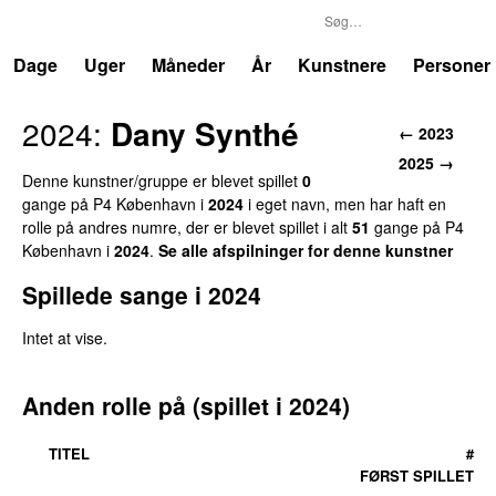
P4
Trends
Dage
Uger
Måneder
År
Kunstnere
Personer
2024:
Dany Synthé
← 2023
2025 →
Denne kunstner/gruppe er blevet spillet
0
gange på P4 København i
2024
i eget navn, men har haft en
rolle på andres numre, der er blevet spillet i alt
51
gange på P4
København i
2024
.
Se alle afspilninger for denne kunstner
Spillede sange i 2024
Intet at vise.
Anden rolle på (spillet i 2024)
TITEL
#
FØRST SPILLET