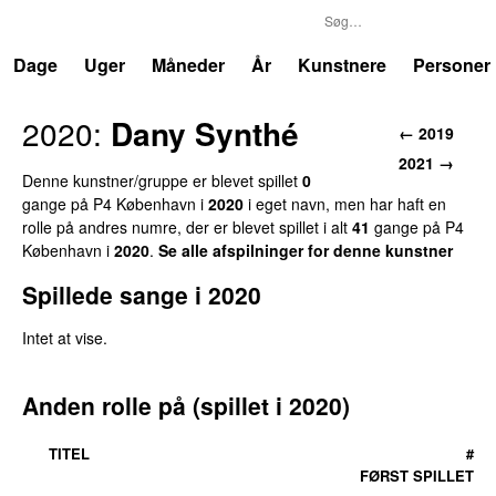
P4
Trends
Dage
Uger
Måneder
År
Kunstnere
Personer
2020:
Dany Synthé
← 2019
2021 →
Denne kunstner/gruppe er blevet spillet
0
gange på P4 København i
2020
i eget navn, men har haft en
rolle på andres numre, der er blevet spillet i alt
41
gange på P4
København i
2020
.
Se alle afspilninger for denne kunstner
Spillede sange i 2020
Intet at vise.
Anden rolle på (spillet i 2020)
TITEL
#
FØRST SPILLET