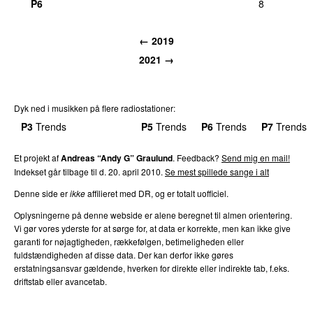
P6
8
← 2019
2021 →
Dyk ned i musikken på flere radiostationer:
P3
Trends
P4
Trends
P5
Trends
P6
Trends
P7
Trends
Et projekt af
Andreas “Andy G” Graulund
. Feedback?
Send mig en mail!
Indekset går tilbage til d. 20. april 2010.
Se mest spillede sange i alt
Denne side er
ikke
affilieret med DR, og er totalt uofficiel.
Oplysningerne på denne webside er alene beregnet til almen orientering.
Vi gør vores yderste for at sørge for, at data er korrekte, men kan ikke give
garanti for nøjagtigheden, rækkefølgen, betimeligheden eller
fuldstændigheden af disse data. Der kan derfor ikke gøres
erstatningsansvar gældende, hverken for direkte eller indirekte tab, f.eks.
driftstab eller avancetab.