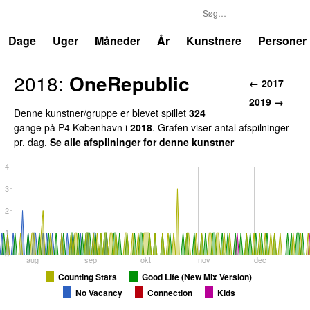
P4
Trends
Dage
Uger
Måneder
År
Kunstnere
Personer
2018:
OneRepublic
← 2017
2019 →
Denne kunstner/gruppe er blevet spillet
324
gange på P4 København i
2018
. Grafen viser antal afspilninger
pr. dag.
Se alle afspilninger for denne kunstner
4
3
2
1
0
aug
sep
okt
nov
dec
Counting Stars
Good Life (New Mix Version)
No Vacancy
Connection
Kids