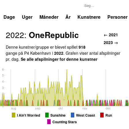
P4
Trends
Dage
Uger
Måneder
År
Kunstnere
Personer
2022:
OneRepublic
← 2021
2023 →
Denne kunstner/gruppe er blevet spillet
918
gange på P4 København i
2022
. Grafen viser antal afspilninger
pr. dag.
Se alle afspilninger for denne kunstner
6
5
4
3
2
1
0
aug
sep
okt
nov
dec
I Ain't Worried
Sunshine
West Coast
Run
Counting Stars