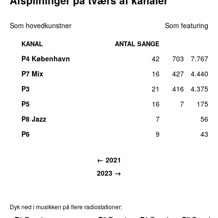
Afspilninger på tværs af kanaler
Som hovedkunstner
Som featuring
KANAL
ANTAL SANGE
P4 København
42
703
7.767
P7 Mix
16
427
4.440
P3
21
416
4.375
P5
16
7
175
P8 Jazz
7
56
P6
9
43
← 2021
2023 →
Dyk ned i musikken på flere radiostationer: