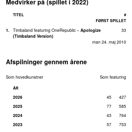
Medvirker på (spillet i 2022)
TITEL
#
FØRST SPILLET
1.
Timbaland
featuring
OneRepublic
–
Apologize
33
(Timbaland Version)
man 24. maj 2010
Afspilninger gennem årene
Som hovedkunstner
Som featuring
ÅR
2026
45
427
2025
77
585
2024
43
764
2023
57
753