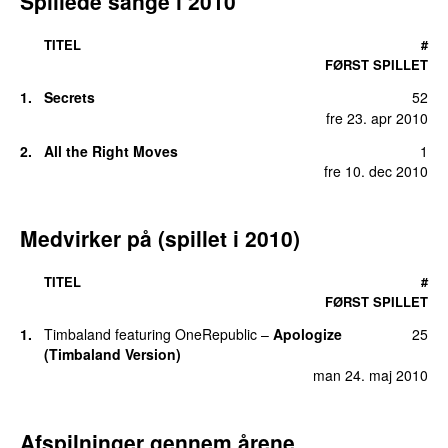
Spillede sange i 2010
TITEL
#
FØRST SPILLET
1.
Secrets
52
fre 23. apr 2010
2.
All the Right Moves
1
fre 10. dec 2010
Medvirker på (spillet i 2010)
TITEL
#
FØRST SPILLET
1.
Timbaland
featuring
OneRepublic
–
Apologize
25
(Timbaland Version)
man 24. maj 2010
Afspilninger gennem årene