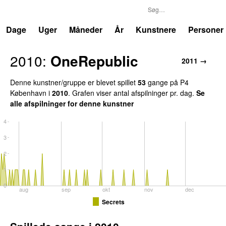
P4
Trends
Dage
Uger
Måneder
År
Kunstnere
Personer
2010:
OneRepublic
2011 →
Denne kunstner/gruppe er blevet spillet
53
gange på P4
København i
2010
. Grafen viser antal afspilninger pr. dag.
Se
alle afspilninger for denne kunstner
4
3
2
1
0
aug
sep
okt
nov
dec
Secrets