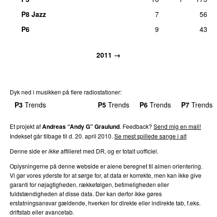
P8 Jazz
7
56
P6
9
43
2011 →
Dyk ned i musikken på flere radiostationer:
P3
Trends
P4
Trends
P5
Trends
P6
Trends
P7
Trends
Et projekt af
Andreas “Andy G” Graulund
. Feedback?
Send mig en mail!
Indekset går tilbage til d. 20. april 2010.
Se mest spillede sange i alt
Denne side er
ikke
affilieret med DR, og er totalt uofficiel.
Oplysningerne på denne webside er alene beregnet til almen orientering.
Vi gør vores yderste for at sørge for, at data er korrekte, men kan ikke give
garanti for nøjagtigheden, rækkefølgen, betimeligheden eller
fuldstændigheden af disse data. Der kan derfor ikke gøres
erstatningsansvar gældende, hverken for direkte eller indirekte tab, f.eks.
driftstab eller avancetab.