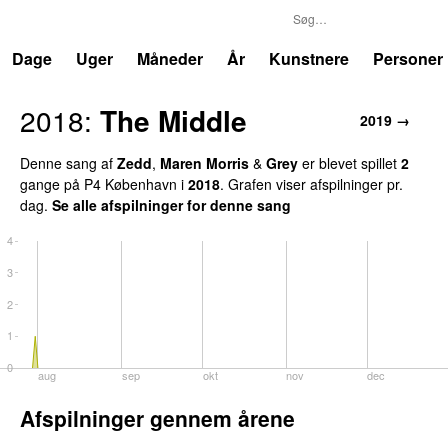
P4
Trends
Dage
Uger
Måneder
År
Kunstnere
Personer
2018:
The Middle
2019 →
Denne sang af
Zedd
,
Maren Morris
&
Grey
er blevet spillet
2
gange på P4 København i
2018
. Grafen viser afspilninger pr.
dag.
Se alle afspilninger for denne sang
4
3
2
1
0
aug
sep
okt
nov
dec
Afspilninger gennem årene