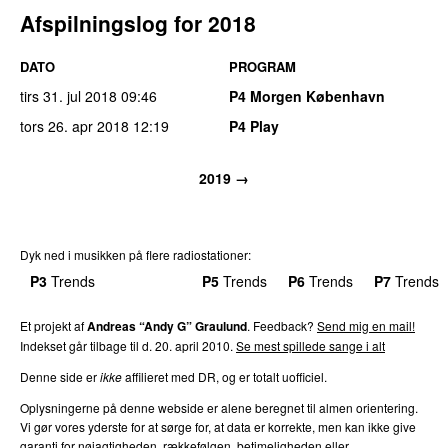
Afspilningslog for 2018
DATO
PROGRAM
tirs 31. jul 2018
09:46
P4 Morgen København
tors 26. apr 2018
12:19
P4 Play
2019 →
Dyk ned i musikken på flere radiostationer:
P3
Trends
P4
Trends
P5
Trends
P6
Trends
P7
Trends
Et projekt af
Andreas “Andy G” Graulund
. Feedback?
Send mig en mail!
Indekset går tilbage til d. 20. april 2010.
Se mest spillede sange i alt
Denne side er
ikke
affilieret med DR, og er totalt uofficiel.
Oplysningerne på denne webside er alene beregnet til almen orientering.
Vi gør vores yderste for at sørge for, at data er korrekte, men kan ikke give
garanti for nøjagtigheden, rækkefølgen, betimeligheden eller