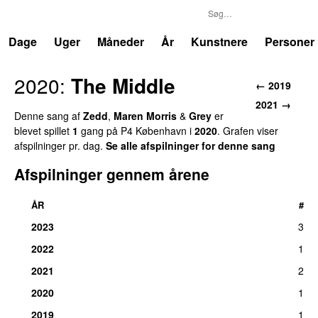
P4
Trends
Dage
Uger
Måneder
År
Kunstnere
Personer
2020:
The Middle
← 2019
2021 →
Denne sang af
Zedd
,
Maren Morris
&
Grey
er
blevet spillet
1
gang på P4 København i
2020
. Grafen viser
afspilninger pr. dag.
Se alle afspilninger for denne sang
Afspilninger gennem årene
ÅR
#
2023
3
2022
1
2021
2
2020
1
2019
1