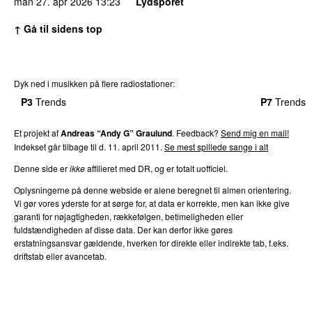
man 27. apr 2026
13:23
Lydsporet
↑ Gå til sidens top
Dyk ned i musikken på flere radiostationer:
P3
Trends
P4
Trends
P5
Trends
P6
Trends
P7
Trends
Et projekt af
Andreas “Andy G” Graulund
. Feedback?
Send mig en mail!
Indekset går tilbage til d. 11. april 2011.
Se mest spillede sange i alt
Denne side er
ikke
affilieret med DR, og er totalt uofficiel.
Oplysningerne på denne webside er alene beregnet til almen orientering.
Vi gør vores yderste for at sørge for, at data er korrekte, men kan ikke give
garanti for nøjagtigheden, rækkefølgen, betimeligheden eller
fuldstændigheden af disse data. Der kan derfor ikke gøres
erstatningsansvar gældende, hverken for direkte eller indirekte tab, f.eks.
driftstab eller avancetab.