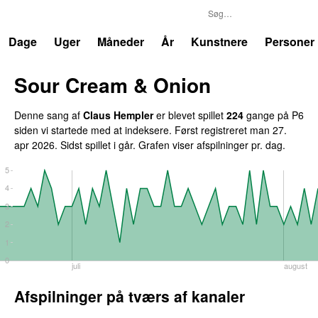
P6
Trends
Dage
Uger
Måneder
År
Kunstnere
Personer
Sour Cream & Onion
Denne sang af
Claus Hempler
er blevet spillet
224
gange på P6
siden vi startede med at indeksere. Først registreret
man 27.
apr 2026
. Sidst spillet
i går
. Grafen viser afspilninger pr. dag.
5
4
3
2
1
0
juli
august
Afspilninger på tværs af kanaler