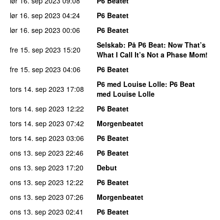
lør 16. sep 2023
09:08
P6 Beatet
lør 16. sep 2023
04:24
P6 Beatet
lør 16. sep 2023
00:06
P6 Beatet
Selskab
: På P6 Beat: Now That’s
fre 15. sep 2023
15:20
What I Call It’s Not a Phase Mom!
fre 15. sep 2023
04:06
P6 Beatet
P6 med Louise Lolle
: P6 Beat
tors 14. sep 2023
17:08
med Louise Lolle
tors 14. sep 2023
12:22
P6 Beatet
tors 14. sep 2023
07:42
Morgenbeatet
tors 14. sep 2023
03:06
P6 Beatet
ons 13. sep 2023
22:46
P6 Beatet
ons 13. sep 2023
17:20
Debut
ons 13. sep 2023
12:22
P6 Beatet
ons 13. sep 2023
07:26
Morgenbeatet
ons 13. sep 2023
02:41
P6 Beatet