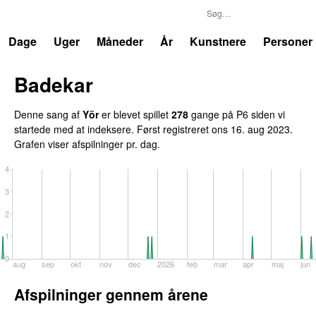
P6
Trends
Dage
Uger
Måneder
År
Kunstnere
Personer
Badekar
Denne sang af
Yör
er blevet spillet
278
gange på P6 siden vi
startede med at indeksere. Først registreret
ons 16. aug 2023
.
Grafen viser afspilninger pr. dag.
4
3
2
1
0
aug
sep
okt
nov
dec
2026
feb
mar
apr
maj
jun
Afspilninger gennem årene