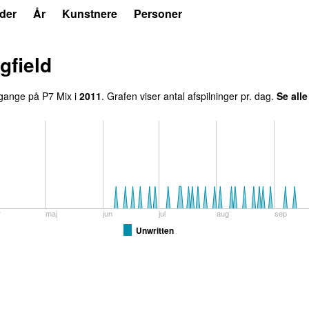
der
År
Kunstnere
Personer
gfield
gang
e
på
P7 Mix
i
2011
.
Grafen viser antal afspilninger pr. dag.
Se all
r
maj
jun
jul
aug
sep
Unwritten