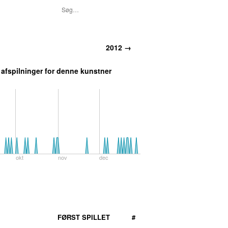
2012
→
e afspilninger for denne kunstner
okt
nov
dec
FØRST SPILLET
#