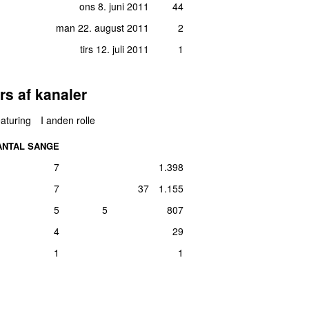
ons 8. juni 2011
44
man 22. august 2011
2
tirs 12. juli 2011
1
rs af kanaler
aturing
I anden rolle
ANTAL SANGE
7
1.398
7
37
1.155
5
5
807
4
29
1
1