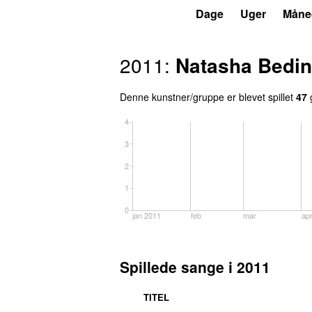
P7
Trends
Dage
Uger
Måne
2011
:
Natasha Bedin
Denne kunstner/gruppe er blevet spillet
47
4
3
2
1
0
jan 2011
feb
mar
ap
Spillede sange i
2011
TITEL