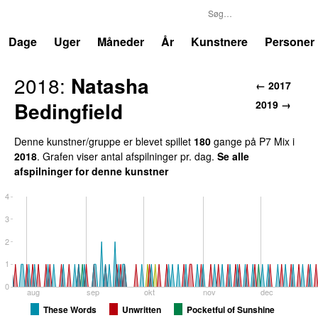
P7
Trends
Dage
Uger
Måneder
År
Kunstnere
Personer
2018
:
Natasha
←
2017
Bedingfield
2019
→
Denne kunstner/gruppe er blevet spillet
180
gang
e
på
P7 Mix
i
2018
.
Grafen viser antal afspilninger pr. dag.
Se alle
afspilninger for denne kunstner
4
3
2
1
0
aug
sep
okt
nov
dec
These Words
Unwritten
Pocketful of Sunshine