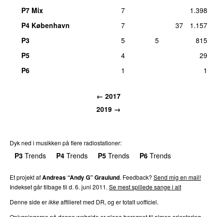
P7 Mix
7
1.398
P4 København
7
37
1.157
P3
5
5
815
P5
4
29
P6
1
1
←
2017
2019
→
Dyk ned i musikken på flere radiostationer:
P3
Trends
P4
Trends
P5
Trends
P6
Trends
P7
Trends
Et projekt af
Andreas “Andy G” Graulund
. Feedback?
Send mig en mail!
Indekset går tilbage til d.
6. juni 2011
.
Se mest spillede sange i alt
Denne side er
ikke
affilieret med DR, og er totalt uofficiel.
Oplysningerne på denne webside er alene beregnet til almen orientering,