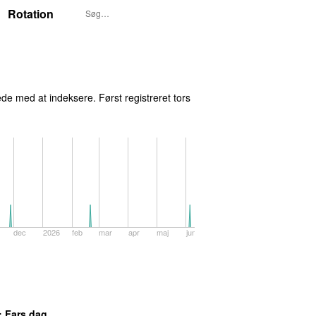
Rotation
de med at indeksere. Først registreret
tors
dec
2026
feb
mar
apr
maj
jun
: Fars dag