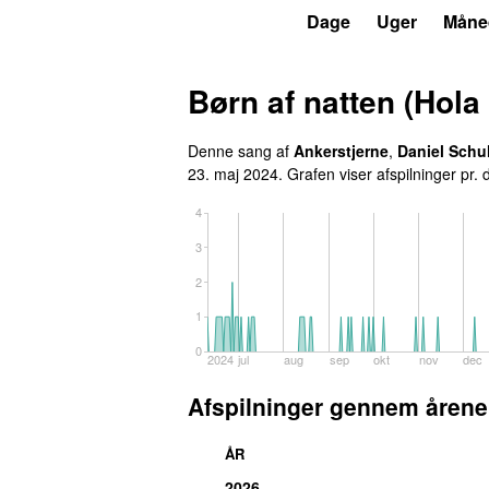
P3
Trends
Dage
Uger
Måne
Børn af natten (Hola
Denne sang af
Ankerstjerne
,
Daniel Schu
23. maj 2024
. Grafen viser afspilninger pr. 
4
3
2
1
0
2024
jul
aug
sep
okt
nov
dec
Afspilninger gennem årene
ÅR
2026