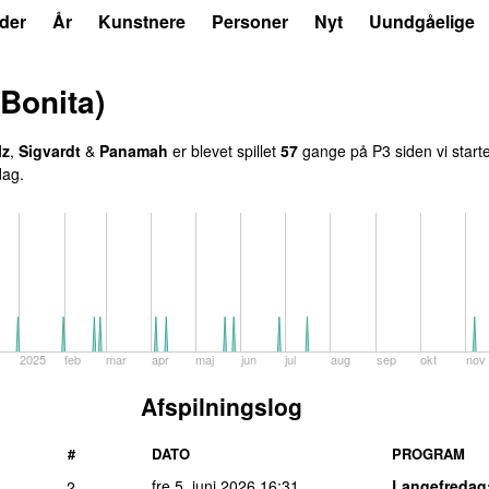
der
År
Kunstnere
Personer
Nyt
Uundgåelige
 Bonita)
lz
,
Sigvardt
&
Panamah
er blevet spillet
57
gange på P3 siden vi starte
dag.
2025
feb
mar
apr
maj
jun
jul
aug
sep
okt
nov
Afspilningslog
#
DATO
PROGRAM
fre 5. juni 2026
16:31
Langefredag
2