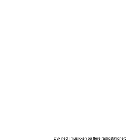
Dyk ned i musikken på flere radiostationer:
P3
T