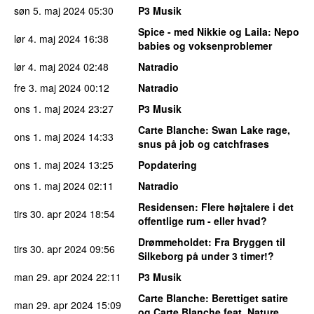
søn 5. maj 2024
05:30
P3 Musik
Spice - med Nikkie og Laila
: Nepo
lør 4. maj 2024
16:38
babies og voksenproblemer
lør 4. maj 2024
02:48
Natradio
fre 3. maj 2024
00:12
Natradio
ons 1. maj 2024
23:27
P3 Musik
Carte Blanche
: Swan Lake rage,
ons 1. maj 2024
14:33
snus på job og catchfrases
ons 1. maj 2024
13:25
Popdatering
ons 1. maj 2024
02:11
Natradio
Residensen
: Flere højtalere i det
tirs 30. apr 2024
18:54
offentlige rum - eller hvad?
Drømmeholdet
: Fra Bryggen til
tirs 30. apr 2024
09:56
Silkeborg på under 3 timer!?
man 29. apr 2024
22:11
P3 Musik
Carte Blanche
: Berettiget satire
man 29. apr 2024
15:09
og Carte Blanche feat. Nature