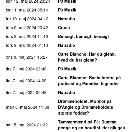
søn 12. maj 2024
23:24
P3 Musik
lør 11. maj 2024
05:14
P3 Musik
fre 10. maj 2024
04:12
Natradio
tors 9. maj 2024
20:42
Crush
tors 9. maj 2024
11:10
Benægt, benægt, benægt
tors 9. maj 2024
01:13
Natradio
Carte Blanche
: Har du glemt,
ons 8. maj 2024
15:27
hvad du har glemt?
tirs 7. maj 2024
22:48
P3 Musik
Carte Blanche
: Bachelorette på
tirs 7. maj 2024
14:09
podcast og Paradise-legender
tirs 7. maj 2024
00:48
Natradio
Drømmeholdet
: Mormor på
man 6. maj 2024
11:38
D’Angle og Drømmeholdets
største fødder?
Tømmermænd på P3
: Dumme
søn 5. maj 2024
21:32
penge og en houdini, der gik galt