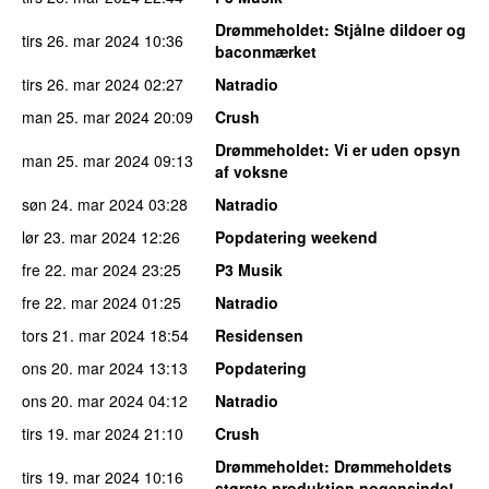
Drømmeholdet
: Stjålne dildoer og
tirs 26. mar 2024
10:36
baconmærket
tirs 26. mar 2024
02:27
Natradio
man 25. mar 2024
20:09
Crush
Drømmeholdet
: Vi er uden opsyn
man 25. mar 2024
09:13
af voksne
søn 24. mar 2024
03:28
Natradio
lør 23. mar 2024
12:26
Popdatering weekend
fre 22. mar 2024
23:25
P3 Musik
fre 22. mar 2024
01:25
Natradio
tors 21. mar 2024
18:54
Residensen
ons 20. mar 2024
13:13
Popdatering
ons 20. mar 2024
04:12
Natradio
tirs 19. mar 2024
21:10
Crush
Drømmeholdet
: Drømmeholdets
tirs 19. mar 2024
10:16
største produktion nogensinde!