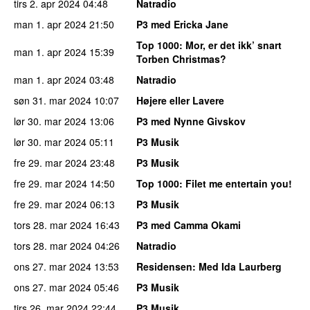
tirs 2. apr 2024
04:48
Natradio
man 1. apr 2024
21:50
P3 med Ericka Jane
Top 1000
: Mor, er det ikk’ snart
man 1. apr 2024
15:39
Torben Christmas?
man 1. apr 2024
03:48
Natradio
søn 31. mar 2024
10:07
Højere eller Lavere
lør 30. mar 2024
13:06
P3 med Nynne Givskov
lør 30. mar 2024
05:11
P3 Musik
fre 29. mar 2024
23:48
P3 Musik
fre 29. mar 2024
14:50
Top 1000
: Filet me entertain you!
fre 29. mar 2024
06:13
P3 Musik
tors 28. mar 2024
16:43
P3 med Camma Okami
tors 28. mar 2024
04:26
Natradio
ons 27. mar 2024
13:53
Residensen
: Med Ida Laurberg
ons 27. mar 2024
05:46
P3 Musik
tirs 26. mar 2024
22:44
P3 Musik