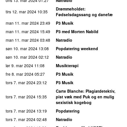
ons 13. mar 2024
01:27
Natradio
Drømmeholdet
:
tirs 12. mar 2024
10:35
Fødselsdagssang og danefæ
man 11. mar 2024
23:49
P3 Musik
man 11. mar 2024
15:49
P3 med Morten Nabild
man 11. mar 2024
03:48
Natradio
søn 10. mar 2024
13:08
Popdatering weekend
søn 10. mar 2024
02:12
Natradio
lør 9. mar 2024
11:08
Musikterapi
fre 8. mar 2024
05:27
P3 Musik
tors 7. mar 2024
23:12
P3 Musik
Carte Blanche
: Plagiatdetektiv,
tors 7. mar 2024
15:35
pist væk med Puk og en mulig
sexistisk kogebog
tors 7. mar 2024
13:19
Popdatering
tors 7. mar 2024
02:48
Natradio