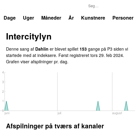
P3
Trends
Dage
Uger
Måneder
År
Kunstnere
Personer
Intercitylyn
Denne sang af
Dahlin
er blevet spillet
153
gange på P3 siden vi
startede med at indeksere. Først registreret
tors 29. feb 2024
.
Grafen viser afspilninger pr. dag.
4
3
2
1
0
juni
juli
august
Afspilninger på tværs af kanaler