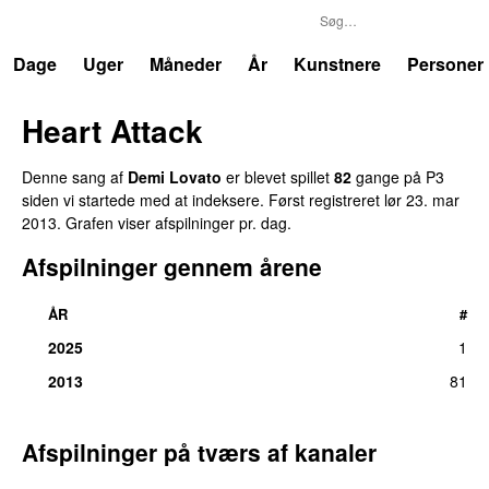
P3
Trends
Dage
Uger
Måneder
År
Kunstnere
Personer
Heart Attack
Denne sang af
Demi Lovato
er blevet spillet
82
gange på P3
siden vi startede med at indeksere. Først registreret
lør 23. mar
2013
. Grafen viser afspilninger pr. dag.
Afspilninger gennem årene
ÅR
#
2025
1
2013
81
Afspilninger på tværs af kanaler