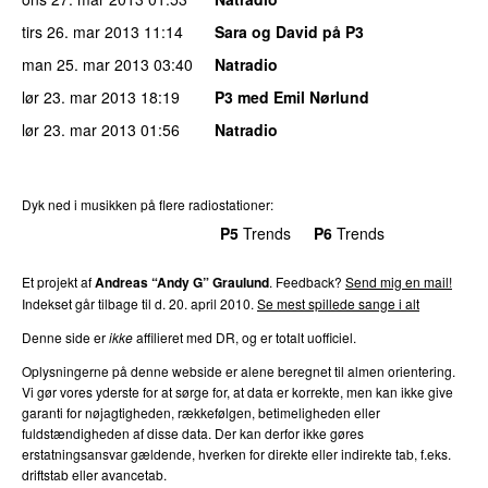
tirs 26. mar 2013
11:14
Sara og David på P3
man 25. mar 2013
03:40
Natradio
lør 23. mar 2013
18:19
P3 med Emil Nørlund
lør 23. mar 2013
01:56
Natradio
Dyk ned i musikken på flere radiostationer:
P3
Trends
P4
Trends
P5
Trends
P6
Trends
P7
Trends
Et projekt af
Andreas “Andy G” Graulund
. Feedback?
Send mig en mail!
Indekset går tilbage til d. 20. april 2010.
Se mest spillede sange i alt
Denne side er
ikke
affilieret med DR, og er totalt uofficiel.
Oplysningerne på denne webside er alene beregnet til almen orientering.
Vi gør vores yderste for at sørge for, at data er korrekte, men kan ikke give
garanti for nøjagtigheden, rækkefølgen, betimeligheden eller
fuldstændigheden af disse data. Der kan derfor ikke gøres
erstatningsansvar gældende, hverken for direkte eller indirekte tab, f.eks.
driftstab eller avancetab.