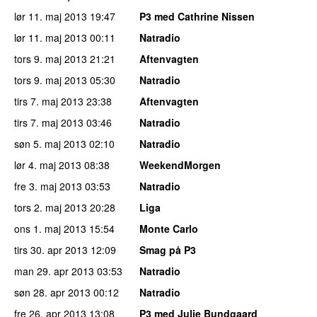
lør 11. maj 2013
19:47
P3 med Cathrine Nissen
lør 11. maj 2013
00:11
Natradio
tors 9. maj 2013
21:21
Aftenvagten
tors 9. maj 2013
05:30
Natradio
tirs 7. maj 2013
23:38
Aftenvagten
tirs 7. maj 2013
03:46
Natradio
søn 5. maj 2013
02:10
Natradio
lør 4. maj 2013
08:38
WeekendMorgen
fre 3. maj 2013
03:53
Natradio
tors 2. maj 2013
20:28
Liga
ons 1. maj 2013
15:54
Monte Carlo
tirs 30. apr 2013
12:09
Smag på P3
man 29. apr 2013
03:53
Natradio
søn 28. apr 2013
00:12
Natradio
fre 26. apr 2013
13:08
P3 med Julie Bundgaard