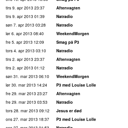
tirs 9. apr 2013
23:37
Aftenvagten
tirs 9. apr 2013
01:39
Natradio
søn 7. apr 2013
03:28
Natradio
lør 6. apr 2013
08:40
WeekendMorgen
fre 5. apr 2013
12:09
Smag på P3
tors 4. apr 2013
03:10
Natradio
tirs 2. apr 2013
23:37
Aftenvagten
tirs 2. apr 2013
01:12
Natradio
søn 31. mar 2013
06:10
WeekendMorgen
lør 30. mar 2013
14:24
P3 med Louise Lolle
fre 29. mar 2013
23:27
Aftenvagten
fre 29. mar 2013
03:53
Natradio
tors 28. mar 2013
09:12
Jesus er død
ons 27. mar 2013
18:37
P3 med Louise Lolle
ons 27. mar 2013
01:53
Natradio