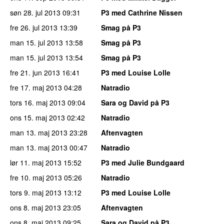
søn 28. jul 2013
09:31
P3 med Cathrine Nissen
fre 26. jul 2013
13:39
Smag på P3
man 15. jul 2013
13:58
Smag på P3
man 15. jul 2013
13:54
Smag på P3
fre 21. jun 2013
16:41
P3 med Louise Lolle
fre 17. maj 2013
04:28
Natradio
tors 16. maj 2013
09:04
Sara og David på P3
ons 15. maj 2013
02:42
Natradio
man 13. maj 2013
23:28
Aftenvagten
man 13. maj 2013
00:47
Natradio
lør 11. maj 2013
15:52
P3 med Julie Bundgaard
fre 10. maj 2013
05:26
Natradio
tors 9. maj 2013
13:12
P3 med Louise Lolle
ons 8. maj 2013
23:05
Aftenvagten
ons 8. maj 2013
09:25
Sara og David på P3