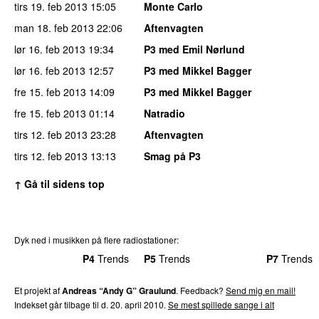
tirs 19. feb 2013
15:05
Monte Carlo
man 18. feb 2013
22:06
Aftenvagten
lør 16. feb 2013
19:34
P3 med Emil Nørlund
lør 16. feb 2013
12:57
P3 med Mikkel Bagger
fre 15. feb 2013
14:09
P3 med Mikkel Bagger
fre 15. feb 2013
01:14
Natradio
tirs 12. feb 2013
23:28
Aftenvagten
tirs 12. feb 2013
13:13
Smag på P3
↑ Gå til sidens top
Dyk ned i musikken på flere radiostationer:
P3
Trends
P4
Trends
P5
Trends
P6
Trends
P7
Trends
Et projekt af
Andreas “Andy G” Graulund
. Feedback?
Send mig en mail!
Indekset går tilbage til d. 20. april 2010.
Se mest spillede sange i alt