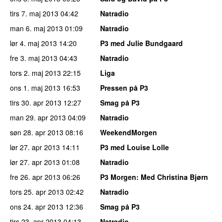
tirs 7. maj 2013
04:42
Natradio
man 6. maj 2013
01:09
Natradio
lør 4. maj 2013
14:20
P3 med Julie Bundgaard
fre 3. maj 2013
04:43
Natradio
tors 2. maj 2013
22:15
Liga
ons 1. maj 2013
16:53
Pressen på P3
tirs 30. apr 2013
12:27
Smag på P3
man 29. apr 2013
04:09
Natradio
søn 28. apr 2013
08:16
WeekendMorgen
lør 27. apr 2013
14:11
P3 med Louise Lolle
lør 27. apr 2013
01:08
Natradio
fre 26. apr 2013
06:26
P3 Morgen
: Med Christina Bjørn
tors 25. apr 2013
02:42
Natradio
ons 24. apr 2013
12:36
Smag på P3
tirs 23. apr 2013
04:13
Natradio