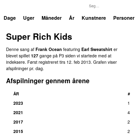
P3
Trends
Dage
Uger
Måneder
År
Kunstnere
Personer
Super Rich Kids
Denne sang af
Frank Ocean
featuring
Earl Sweatshirt
er
blevet spillet
127
gange på P3 siden vi startede med at
indeksere. Først registreret
tirs 12. feb 2013
. Grafen viser
afspilninger pr. dag.
Afspilninger gennem årene
ÅR
#
2023
1
2021
4
2017
2
2015
2