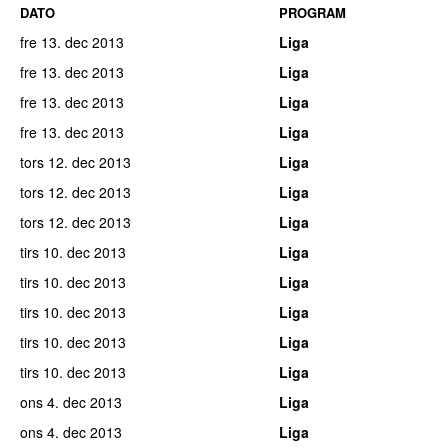
DATO
PROGRAM
fre 13. dec 2013
Liga
fre 13. dec 2013
Liga
fre 13. dec 2013
Liga
fre 13. dec 2013
Liga
tors 12. dec 2013
Liga
tors 12. dec 2013
Liga
tors 12. dec 2013
Liga
tirs 10. dec 2013
Liga
tirs 10. dec 2013
Liga
tirs 10. dec 2013
Liga
tirs 10. dec 2013
Liga
tirs 10. dec 2013
Liga
ons 4. dec 2013
Liga
ons 4. dec 2013
Liga