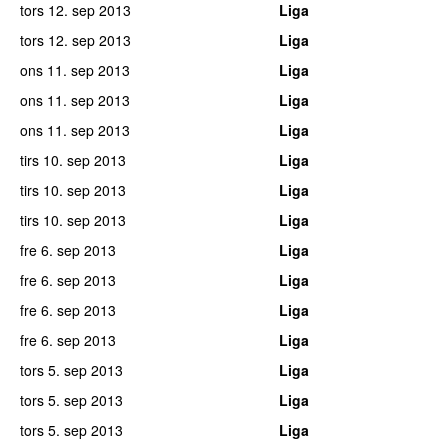
tors 12. sep 2013
Liga
tors 12. sep 2013
Liga
ons 11. sep 2013
Liga
ons 11. sep 2013
Liga
ons 11. sep 2013
Liga
tirs 10. sep 2013
Liga
tirs 10. sep 2013
Liga
tirs 10. sep 2013
Liga
fre 6. sep 2013
Liga
fre 6. sep 2013
Liga
fre 6. sep 2013
Liga
fre 6. sep 2013
Liga
tors 5. sep 2013
Liga
tors 5. sep 2013
Liga
tors 5. sep 2013
Liga