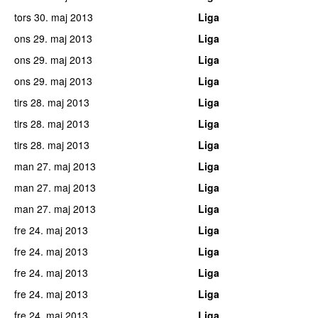
tors 30. maj 2013
Liga
ons 29. maj 2013
Liga
ons 29. maj 2013
Liga
ons 29. maj 2013
Liga
tirs 28. maj 2013
Liga
tirs 28. maj 2013
Liga
tirs 28. maj 2013
Liga
man 27. maj 2013
Liga
man 27. maj 2013
Liga
man 27. maj 2013
Liga
fre 24. maj 2013
Liga
fre 24. maj 2013
Liga
fre 24. maj 2013
Liga
fre 24. maj 2013
Liga
fre 24. maj 2013
Liga