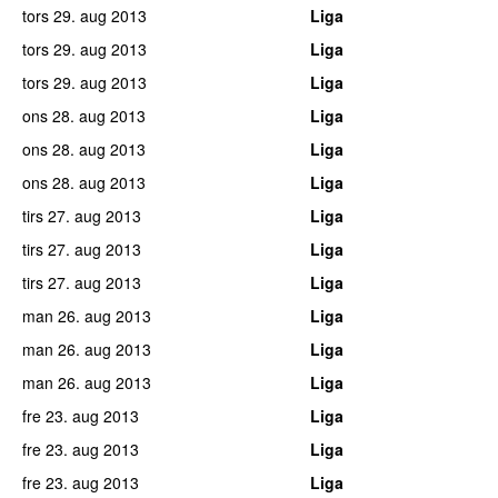
tors 29. aug 2013
Liga
tors 29. aug 2013
Liga
tors 29. aug 2013
Liga
ons 28. aug 2013
Liga
ons 28. aug 2013
Liga
ons 28. aug 2013
Liga
tirs 27. aug 2013
Liga
tirs 27. aug 2013
Liga
tirs 27. aug 2013
Liga
man 26. aug 2013
Liga
man 26. aug 2013
Liga
man 26. aug 2013
Liga
fre 23. aug 2013
Liga
fre 23. aug 2013
Liga
fre 23. aug 2013
Liga