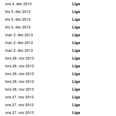
ons 4. dec 2013
Liga
tirs 3. dec 2013
Liga
tirs 3. dec 2013
Liga
tirs 3. dec 2013
Liga
man 2. dec 2013
Liga
man 2. dec 2013
Liga
man 2. dec 2013
Liga
tors 28. nov 2013
Liga
tors 28. nov 2013
Liga
tors 28. nov 2013
Liga
tors 28. nov 2013
Liga
tors 28. nov 2013
Liga
ons 27. nov 2013
Liga
ons 27. nov 2013
Liga
ons 27. nov 2013
Liga