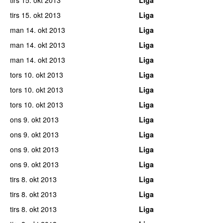
tirs 15. okt 2013
Liga
man 14. okt 2013
Liga
man 14. okt 2013
Liga
man 14. okt 2013
Liga
tors 10. okt 2013
Liga
tors 10. okt 2013
Liga
tors 10. okt 2013
Liga
ons 9. okt 2013
Liga
ons 9. okt 2013
Liga
ons 9. okt 2013
Liga
ons 9. okt 2013
Liga
tirs 8. okt 2013
Liga
tirs 8. okt 2013
Liga
tirs 8. okt 2013
Liga