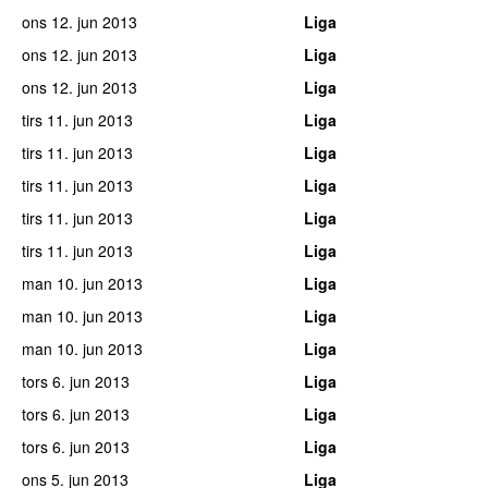
ons 12. jun 2013
Liga
ons 12. jun 2013
Liga
ons 12. jun 2013
Liga
tirs 11. jun 2013
Liga
tirs 11. jun 2013
Liga
tirs 11. jun 2013
Liga
tirs 11. jun 2013
Liga
tirs 11. jun 2013
Liga
man 10. jun 2013
Liga
man 10. jun 2013
Liga
man 10. jun 2013
Liga
tors 6. jun 2013
Liga
tors 6. jun 2013
Liga
tors 6. jun 2013
Liga
ons 5. jun 2013
Liga