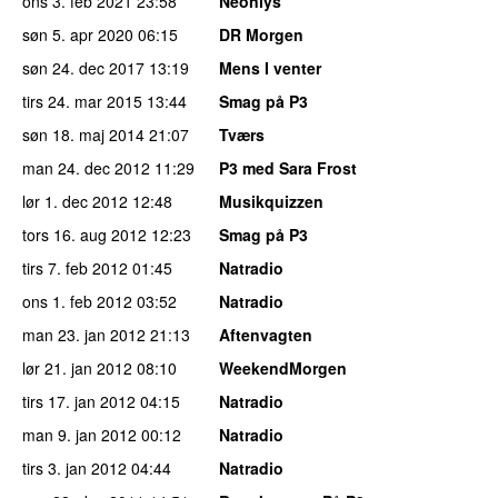
ons 3. feb 2021
23:58
Neonlys
søn 5. apr 2020
06:15
DR Morgen
søn 24. dec 2017
13:19
Mens I venter
tirs 24. mar 2015
13:44
Smag på P3
søn 18. maj 2014
21:07
Tværs
man 24. dec 2012
11:29
P3 med Sara Frost
lør 1. dec 2012
12:48
Musikquizzen
tors 16. aug 2012
12:23
Smag på P3
tirs 7. feb 2012
01:45
Natradio
ons 1. feb 2012
03:52
Natradio
man 23. jan 2012
21:13
Aftenvagten
lør 21. jan 2012
08:10
WeekendMorgen
tirs 17. jan 2012
04:15
Natradio
man 9. jan 2012
00:12
Natradio
tirs 3. jan 2012
04:44
Natradio