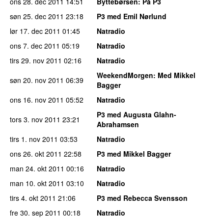
ons 28. dec 2011
14:51
Byttebørsen
: På P3
søn 25. dec 2011
23:18
P3 med Emil Nørlund
lør 17. dec 2011
01:45
Natradio
ons 7. dec 2011
05:19
Natradio
tirs 29. nov 2011
02:16
Natradio
WeekendMorgen
: Med Mikkel
søn 20. nov 2011
06:39
Bagger
ons 16. nov 2011
05:52
Natradio
P3 med Augusta Glahn-
tors 3. nov 2011
23:21
Abrahamsen
tirs 1. nov 2011
03:53
Natradio
ons 26. okt 2011
22:58
P3 med Mikkel Bagger
man 24. okt 2011
00:16
Natradio
man 10. okt 2011
03:10
Natradio
tirs 4. okt 2011
21:06
P3 med Rebecca Svensson
fre 30. sep 2011
00:18
Natradio