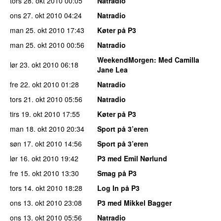
tors 28. okt 2010
00:05
Natradio
ons 27. okt 2010
04:24
Natradio
man 25. okt 2010
17:43
Køter på P3
man 25. okt 2010
00:56
Natradio
WeekendMorgen
: Med Camilla
lør 23. okt 2010
06:18
Jane Lea
fre 22. okt 2010
01:28
Natradio
tors 21. okt 2010
05:56
Natradio
tirs 19. okt 2010
17:55
Køter på P3
man 18. okt 2010
20:34
Sport på 3’eren
søn 17. okt 2010
14:56
Sport på 3’eren
lør 16. okt 2010
19:42
P3 med Emil Nørlund
fre 15. okt 2010
13:30
Smag på P3
tors 14. okt 2010
18:28
Log In på P3
ons 13. okt 2010
23:08
P3 med Mikkel Bagger
ons 13. okt 2010
05:56
Natradio