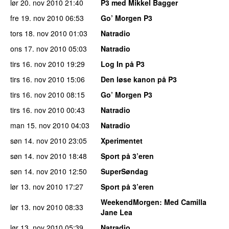
lør 20. nov 2010
21:40
P3 med Mikkel Bagger
fre 19. nov 2010
06:53
Go’ Morgen P3
tors 18. nov 2010
01:03
Natradio
ons 17. nov 2010
05:03
Natradio
tirs 16. nov 2010
19:29
Log In på P3
tirs 16. nov 2010
15:06
Den løse kanon på P3
tirs 16. nov 2010
08:15
Go’ Morgen P3
tirs 16. nov 2010
00:43
Natradio
man 15. nov 2010
04:03
Natradio
søn 14. nov 2010
23:05
Xperimentet
søn 14. nov 2010
18:48
Sport på 3’eren
søn 14. nov 2010
12:50
SuperSøndag
lør 13. nov 2010
17:27
Sport på 3’eren
WeekendMorgen
: Med Camilla
lør 13. nov 2010
08:33
Jane Lea
lør 13. nov 2010
05:39
Natradio