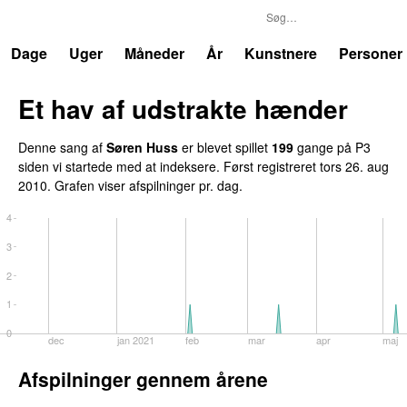
P3
Trends
Dage
Uger
Måneder
År
Kunstnere
Personer
Et hav af udstrakte hænder
Denne sang af
Søren Huss
er blevet spillet
199
gange på P3
siden vi startede med at indeksere. Først registreret
tors 26. aug
2010
. Grafen viser afspilninger pr. dag.
4
3
2
1
0
dec
jan 2021
feb
mar
apr
maj
Afspilninger gennem årene