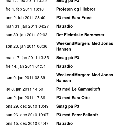
man 7. feb 2011
13:22
Smag på P3
fre 4. feb 2011
16:18
Profeten og lillebror
ons 2. feb 2011
23:40
P3 med Sara Frost
man 31. jan 2011
04:27
Natradio
søn 30. jan 2011
22:03
Det Elektriske Barometer
WeekendMorgen
: Med Jonas
søn 23. jan 2011
06:36
Hansen
man 17. jan 2011
13:35
Smag på P3
fre 14. jan 2011
01:54
Natradio
WeekendMorgen
: Med Jonas
søn 9. jan 2011
08:39
Hansen
lør 8. jan 2011
14:50
P3 med Le Gammeltoft
søn 2. jan 2011
17:36
P3 med Sara Otte
ons 29. dec 2010
13:49
Smag på P3
søn 26. dec 2010
19:07
P3 med Peter Falktoft
ons 15. dec 2010
04:47
Natradio