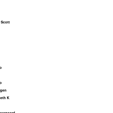
 Scott
o
o
gen
eth K
Neergaard