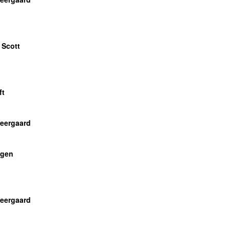
 Scott
ft
Neergaard
n
gen
n
n
Neergaard