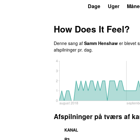
P3
Trends
Dage
Uger
Måne
How Does It Feel?
Denne sang af
Samm Henshaw
er blevet s
afspilninger pr. dag.
4
3
2
1
0
august 2018
septemb
Afspilninger på tværs af ka
KANAL
P3