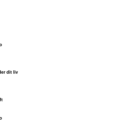
o
er dit liv
ft
o