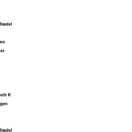
Blædel
ben
bet
eth K
gen
Blædel