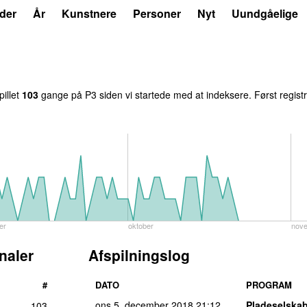
der
År
Kunstnere
Personer
Nyt
Uundgåelige
pillet
103
gange på P3 siden vi startede med at indeksere. Først regist
er
oktober
nov
naler
Afspilningslog
#
DATO
PROGRAM
ons 5. december 2018
21:12
Pladeselska
103