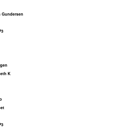
s Gundersen
P3
gen
eth K
o
bet
P3