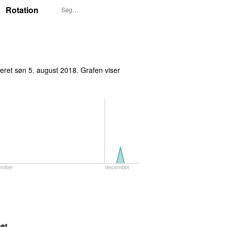
Rotation
reret
søn 5. august 2018
. Grafen viser
ember
december
bet